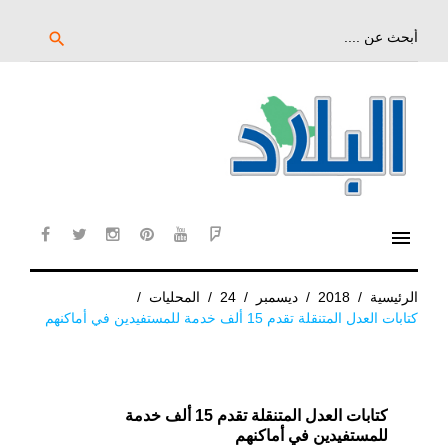
خط
لى
بحث
search
عن:
لمحتوى
لرئيسي
menu
cebook
twitter
instagram
pinterest
YouTube
Flipboard
الرئيسية
/
2018
/
ديسمبر
/
24
/
المحليات
/
كتابات العدل المتنقلة تقدم 15 ألف خدمة للمستفيدين في أماكنهم
كتابات العدل المتنقلة تقدم 15 ألف خدمة
للمستفيدين في أماكنهم