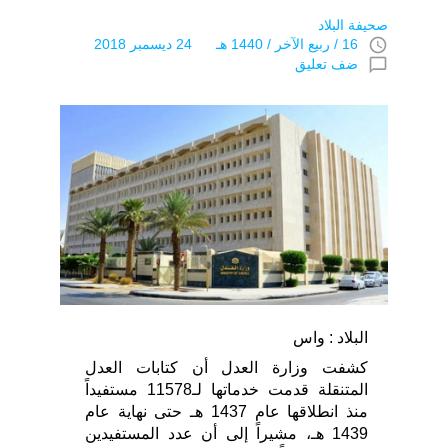
صحيفة البلاد
access_time
16 / ربيع الآخر / 1440 هـ 24 ديسمبر 2018
chat_bubble_outline
ضف تعليق
البلاد : واس
كشفت وزارة العدل أن كتابات العدل
المتنقلة قدمت خدماتها لـ11578 مستفيداً
منذ انطلاقها عام 1437 هـ حتى نهاية عام
1439 هـ، مشيراً إلى أن عدد المستفيدين