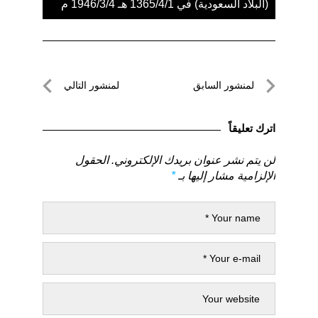
(البلاد السعودية) في 1365/4/1 هـ 1946/3/4 م
تصفّح
لمنشور السابق
لمنشور التالي
المقالات
لمنشور
لمنشور
السابق
التالي
اترك تعليقاً
لن يتم نشر عنوان بريدك الإلكتروني.
الحقول
الإلزامية مشار إليها بـ
*