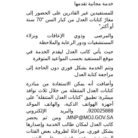
خدمة مجانية تقدمها
للمستفيدين غير القادرين على الحضور إلى
مقارّ كتابات العدل من كبار السن “70 سنة
أو أكثر”
والمرضى وذوي الإعاقات ونزلاء
المستشفيات ودور الرعاية والملاحظة
حيث يأتي كاتب العدل ليقدم الخدمة في
موقع المستفيد بحسب المواعيد المتوفرة
وتتم الخدمة بشكل فوري دون الحاجة إلى
مراجعة كتابة العدل.
وأضافت أنه يمكن الاستفادة من مبادرة
كتابات العدل المتنقلة من خلال ثلاث نوافذ
ميسّرة: تطبيق “كتابات العدل المتنقلة” على
أجهزة الهواتف الذكية، والهاتف الموحّد
920025888، والبريد الإلكتروني
MNP@MOJ.GOV.SA، ومن ثم يحضر
كاتب العدل لمكان طالب الخدمة وإصدارها
بشكل فوري، مراعاةً لظروف بعض الفئات
المجتمعية وعدم قدرتهم على الحضور