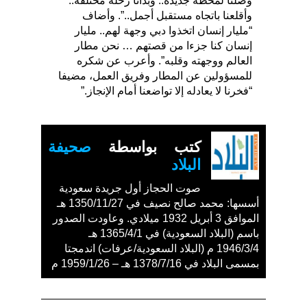
وصلنا لمحطة جديدة.. وبدأنا رحلة مختلفة..
وأقلعنا باتجاه مستقبل أجمل..”. وأضاف
“مليار إنسان اتخذوا دبي وجهة لهم.. مليار
إنسان كنا جزءا من قصتهم … نحن مطار
العالم ووجهته وقلبه”. وأعرب عن شكره
للمسؤولين عن المطار وفريق العمل، مضيفا
“فخرنا لا يعادله إلا تواضعنا أمام الإنجاز.”
كتب بواسطة
صحيفة
البلاد
صوت الحجاز أول جريدة سعودية
أسسها: محمد صالح نصيف في 1350/11/27 هـ
الموافق 3 أبريل 1932 ميلادي. وعاودت الصدور
باسم (البلاد السعودية) في 1365/4/1 هـ
1946/3/4 م (البلاد السعودية/عرفات) اندمجتا
بمسمى البلاد في 1378/7/16 هـ – 1959/1/26 م