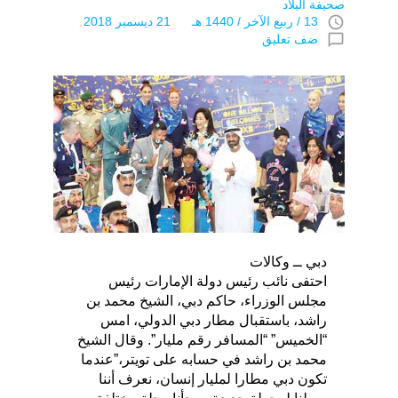
صحيفة البلاد
access_time
13 / ربيع الآخر / 1440 هـ 21 ديسمبر 2018
chat_bubble_outline
ضف تعليق
دبي ــ وكالات
احتفى نائب رئيس دولة الإمارات رئيس
مجلس الوزراء، حاكم دبي، الشيخ محمد بن
راشد، باستقبال مطار دبي الدولي، امس
“الخميس” “المسافر رقم مليار”. وقال الشيخ
محمد بن راشد في حسابه على تويتر،”عندما
تكون دبي مطارا لمليار إنسان، نعرف أننا