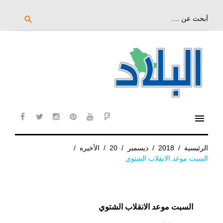
خط
لى
بحث
search
عن:
لمحتوى
لرئيسي
menu
cebook
twitter
instagram
pinterest
YouTube
Flipboard
الرئيسية
/
2018
/
ديسمبر
/
20
/
الأخيره
/
السبت موعد الانقلاب الشتوي
السبت موعد الانقلاب الشتوي