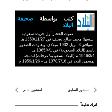
كتب بواسطة
صحيفة
البلاد
صوت الحجاز أول جريدة سعودية
أسسها: محمد صالح نصيف في 1350/11/27 هـ
الموافق 3 أبريل 1932 ميلادي. وعاودت الصدور
باسم (البلاد السعودية) في 1365/4/1 هـ
1946/3/4 م (البلاد السعودية/عرفات) اندمجتا
بمسمى البلاد في 1378/7/16 هـ – 1959/1/26 م
تصفّح
لمنشور السابق
لمنشور التالي
المقالات
لمنشور
لمنشور
السابق
التالي
اترك تعليقاً