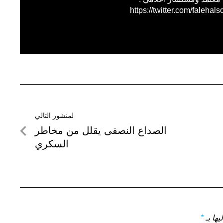
https://twitter.com/falehals
لمنشور التالي
لمنشور
الصداع النصفى يقلل من مخاطر
التالي
السكري
يها بـ
*