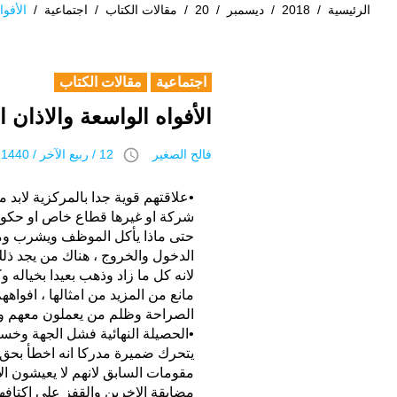
الرئيسية
/
2018
/
ديسمبر
/
20
/
مقالات الكتاب
/
اجتماعية
/
الأفوا
اجتماعية
مقالات الكتاب
الأفواه الواسعة والاذان ال
access_time
فالح الصغير
12 / ربيع الآخر / 1440 هـ 20 ديسمبر 2018
•علاقتهم قوية جدا بالمركزية لابد
شركة او غيرها قطاع خاص او حكوم
حتى ماذا يأكل الموظف ويشرب ومتى
الدخول والخروج ، هناك من يجد ذلك
لانه كل ما زاد وذهب بعيدا بخياله 
مانع من المزيد من امثالها ، افوا
الصراحة وظلم من يعملون معهم ولو
•الحصيلة النهائية فشل الجهة وخسا
يتحرك ضميرة مدركا انه اخطأ بحق
مقومات السابق لانهم لا يعيشون ال
مضايقة الاخرين والقفز على اكتافه