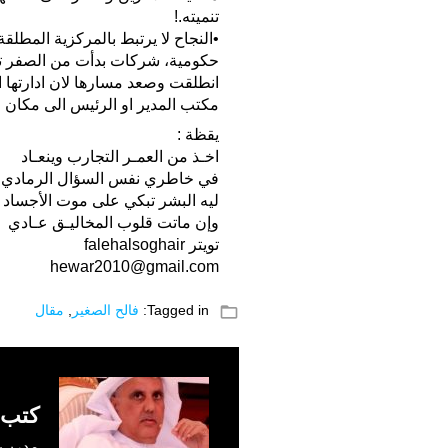
تنميته.!
•النجاح لا يرتبط بالمركزية المطلق
حكومية، شركات بدأت من الصفر تعث
انطلقت وصعد مسارها لان ادارتها 
مكتب المدير او الرئيس الى مكان و
يقظة :
اخـذ من العمـر التجارب وينعـاد
في خاطري نفس السؤال الرمادي
ليه البشر تبكي على موت الأجساد
وإن ماتت قلوب المخاليـق عـادي
تويتر falehalsoghair
folder_open
Tagged in:
فالح الصغير
,
مقال
كتب 
مدرب م