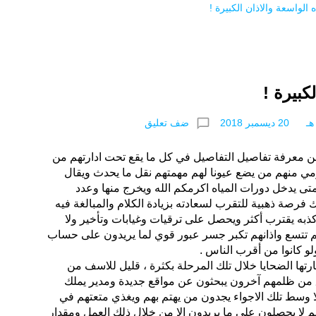
ه الواسعة والاذان الكبيرة !
كبيرة !
chat_bubble_outline
ضف تعليق
 من معرفة تفاصيل التفاصيل في كل ما يقع تحت ادارتهم من
ي منهم من يضع عيونا لهم مهمتهم نقل ما يحدث ويقال
 يدخل دورات المياه اكرمكم الله ويخرج منها وعدد
 فرصة ذهبية للتقرب لسعادته بزيادة الكلام والمبالغة فيه
وكذبه يقترب أكثر ويحصل على ترقيات وغيابات وتأخير ولا
ههم تتسع واذانهم تكبر جسر عبور قوي لما يريدون على حساب
 كانوا من أقرب الناس .
رتها الضحايا خلال تلك المرحلة بكثرة ، قليل للاسف من
 من ظلمهم آخرون يبحثون عن مواقع جديدة ومدير يملك
ا وسط تلك الاجواء يجدون من يهتم بهم ويغذي متعتهم في
م لا يحصلون على ما يريدون الا من خلال ذلك العمل ومقدار