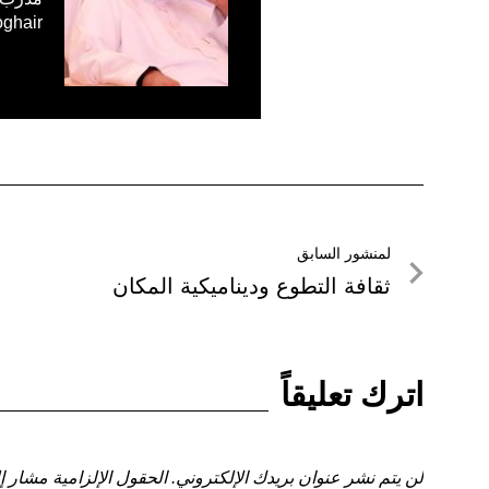
oghair
تصفّح
لمنشور السابق
لمنشور
ثقافة التطوع وديناميكية المكان
المقالات
السابق
اترك تعليقاً
لن يتم نشر عنوان بريدك الإلكتروني.
الحقول الإلزامية مشار إل