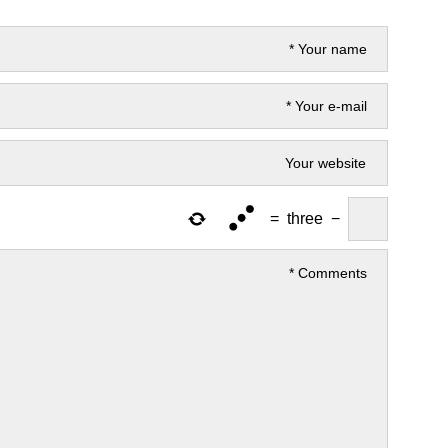
=
three
−