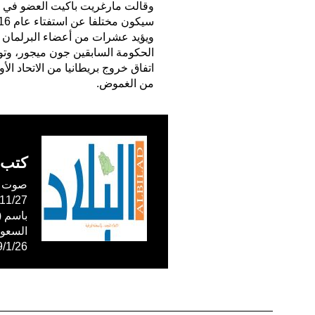
وقالت مارغريت باكيت العضو في ا
سيكون مختلفا عن استفتاء عام 2016، لأننا نعرف الآن المزيد حول معنى بريكست”.
ويؤيد عشرات من أعضاء البرلمان م
الحكومة السابقين جون ميجور، وتو
اتفاق خروج بريطانيا من الاتحاد ا
من الغموض.
كتب 
صوت ال
59/1/26