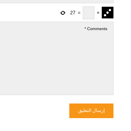
27
=
×