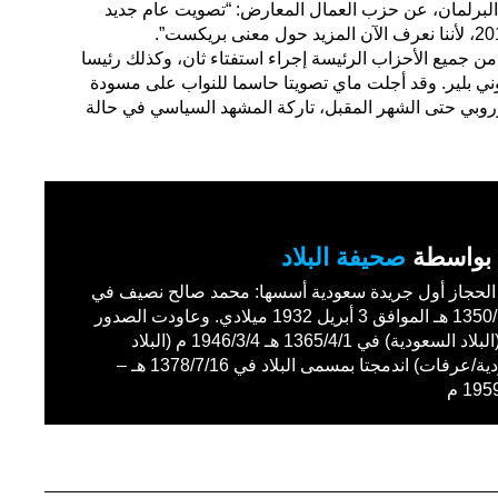
لبرلمان، عن حزب العمال المعارض: “تصويت عام جديد
ن جميع الأحزاب الرئيسة إجراء استفتاء ثان، وكذلك رئيسا
ني بلير. وقد أجلت ماي تصويتا حاسما للنواب على مسودة
لأوروبي حتى الشهر المقبل، تاركة المشهد السياسي في حالة
بواسطة
صحيفة البلاد
حجاز أول جريدة سعودية أسسها: محمد صالح نصيف في
1350/11/27 هـ الموافق 3 أبريل 1932 ميلادي. وعاودت الصدور
باسم (البلاد السعودية) في 1365/4/1 هـ 1946/3/4 م (البلاد
السعودية/عرفات) اندمجتا بمسمى البلاد في 1378/7/16 هـ –
19 م