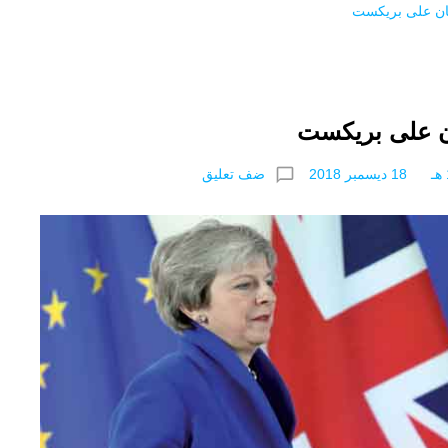
ثان على بريكست
ان على بريكست
chat_bubble_outline
ضف تعليق