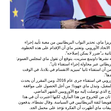
يزا ماي، تحذير النواب البريطانيين من مغبة تأييد إجراء
اتحاد الأوروبي. وتعتبر ماي أن الإقدام على هذه الخطوة،
ية بـ”ضرر لا يمكن إصلاحه”.
رها داونينغ ستريت، يتوقع أن تقول ماي لمجلس العموم:
ريطاني عبر محاولة إجراء استفتاء ثان”.
 أن استفتاء ثانيا “سيزيد الانقسام في بلادنا، في الوقت
ها”.
وصوتت بريطانيا للخروج الاتحاد الأوروبي في استفتاء جرى عام 2016، ومن المقرر أن يحدث
من العام المقبل، وتبذل ماي جهودا؛ من أجل الحصول على موافقة
ج الذي توصلت إليه مع الأوروبيين الشهر الماضي.
ثان من للخروج من هذا المأزق، لكنها اعتبرت أن في هذا
 لنتيجة استفتاء عام 2016، وتقويضا لثقة البريطانيين في السياسة. وقال نشطاء، يدفعون
عليقات ماي أظهرت أن الفكرة تؤخذ على محمل الجد.