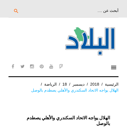
خط
لى
بحث
search
عن:
لمحتوى
لرئيسي
menu
cebook
twitter
instagram
pinterest
YouTube
Flipboard
الرئيسية
/
2018
/
ديسمبر
/
18
/
الرياضة
/
الهلال يواجه الاتحاد السكندري والأهلي يصطدم بالوصل
الهلال يواجه الاتحاد السكندري والأهلي يصطدم
بالوصل