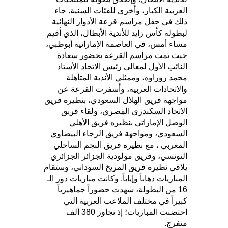
العربية الكبار، وأخرى للفئات السنية. جاء
ذلك في حفل مراسم قرعة الأدوار النهائية
لبطولة كأس زايد للأندية الأبطال، الذي أقيم
مساء أمس، في العاصمة الإماراتية أبوظبي،
حيث تمت مراسم القرعة بحضور سعادة
النائب الأول لمعالي رئيس الاتحاد الأستاذ
محمد روراوه، وممثلي الأندية المتأهلة
والاتحادات العربية، وأسفرت القرعة عن
مواجهة فريق الهلال السعودي، بنظيره فريق
الاتحاد السكندري المصري، ولقاء فريق
الوصل الإماراتي بنظيره فريق الأهلي
السعودي، ومواجهة فريق الرجاء البيضاوي
المغربي ، مع نظيره فريق النجم الساحلي
التونسي، وفريق مولودية الجزائر الجزائري
يلاقي نظيره فريق المريخ السوداني، وستقام
المباريات ذهاباً وإياباً. وكانت مباريات دور الـ
16 من البطولة، شهدت حضوراً جماهيرياً
كبيراً في مختلف الملاعب العربية التي
احتضنت المباريات؛ إذ تجاوز 380 ألف
متفرج.