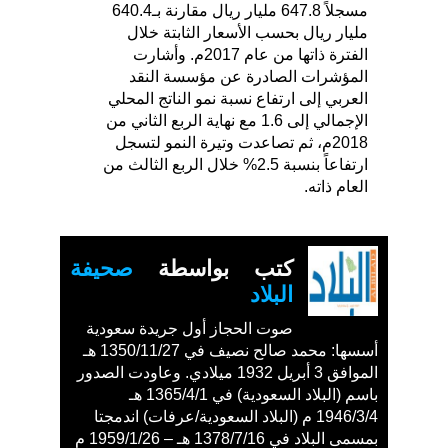
مسجلاً 647.8 مليار ريال مقارنة بـ640.4
مليار ريال بحسب الأسعار الثابتة خلال
الفترة ذاتها من عام 2017م. وأشارت
المؤشرات الصادرة عن مؤسسة النقد
العربي إلى ارتفاع نسبة نمو الناتج المحلي
الإجمالي إلى 1.6 مع نهاية الربع الثاني من
2018م، ثم تصاعدت وتيرة النمو لتسجل
ارتفاعاً بنسبة 2.5% خلال الربع الثالث من
العام ذاته.
كتب بواسطة
صحيفة
البلاد
صوت الحجاز أول جريدة سعودية
أسسها: محمد صالح نصيف في 1350/11/27 هـ
الموافق 3 أبريل 1932 ميلادي. وعاودت الصدور
باسم (البلاد السعودية) في 1365/4/1 هـ
1946/3/4 م (البلاد السعودية/عرفات) اندمجتا
بمسمى البلاد في 1378/7/16 هـ – 1959/1/26 م