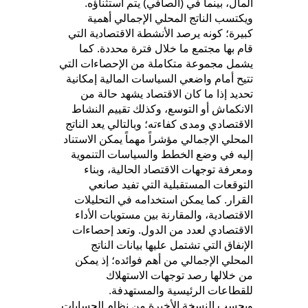
المال، بينما في (الصافي) يتم استثناؤه.
ويكتسب الناتج المحلي الإجمالي أهمية
كبيرة؛ كونه يرصد الأنشطة الاقتصادية التي
قام بها مجتمع ما خلال فترة محددة. كما
يشمل مجموعة متكاملة من الإحصاءات التي
تتيح أمام واضعي السياسات المالية إمكانية
تحديد إذا ما كان الاقتصاد يشهد حالة من
الانكماش أو التوسع، وكذلك تقييم النشاط
الاقتصادي ومدى كفاءته؛ وبالتالي يعد الناتج
المحلي الإجمالي مؤشراً مهماً يمكن الاستناد
إليه في وضع الخطط والسياسات التنموية
ومعرفة توجهات الاقتصاد الحالية، وبناء
التوقعات المستقبلية التي تفيد صانعي
القرار. كما يمكن استخدامه في التحليلات
الاقتصادية، والمقارنة بين مستويات الأداء
الاقتصادي لعدد من الدول. وتعد إحصاءات
الإنفاق التي تشتمل عليها بيانات الناتج
المحلي الإجمالي من أهم فوائده؛ إذ يمكن
من خلالها رصد توجهات الاستهلاك
للقطاعات الرئيسية والمستهدفة.
وبحسب النسخة الأخيرة من نظام الحسابات