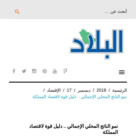
خط
لى
بحث
search
عن:
لمحتوى
لرئيسي
menu
cebook
twitter
instagram
pinterest
YouTube
Flipboard
الرئيسية
/
2018
/
ديسمبر
/
17
/
الإقتصاد
/
نمو الناتج المحلي الإجمالي .. دليل قوة لاقتصاد المملكة
نمو الناتج المحلي الإجمالي .. دليل قوة لاقتصاد
المملكة