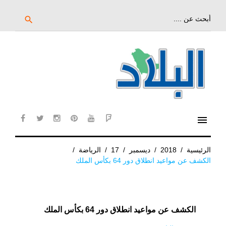
خط
لى
بحث
search
عن:
لمحتوى
لرئيسي
menu
cebook
twitter
instagram
pinterest
YouTube
Flipboard
الرئيسية
/
2018
/
ديسمبر
/
17
/
الرياضة
/
الكشف عن مواعيد انطلاق دور 64 بكأس الملك
الكشف عن مواعيد انطلاق دور 64 بكأس الملك