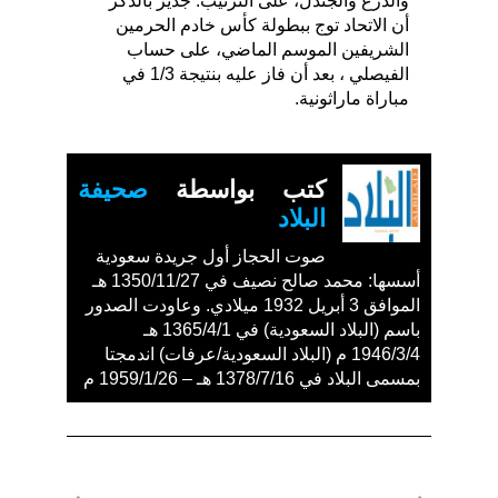
والدرع والجندل، على الترتيب. جدير بالذكر
أن الاتحاد توج ببطولة كأس خادم الحرمين
الشريفين الموسم الماضي، على حساب
الفيصلي ، بعد أن فاز عليه بنتيجة 1/3 في
مباراة ماراثونية.
كتب بواسطة
صحيفة
البلاد
صوت الحجاز أول جريدة سعودية
أسسها: محمد صالح نصيف في 1350/11/27 هـ
الموافق 3 أبريل 1932 ميلادي. وعاودت الصدور
باسم (البلاد السعودية) في 1365/4/1 هـ
1946/3/4 م (البلاد السعودية/عرفات) اندمجتا
بمسمى البلاد في 1378/7/16 هـ – 1959/1/26 م