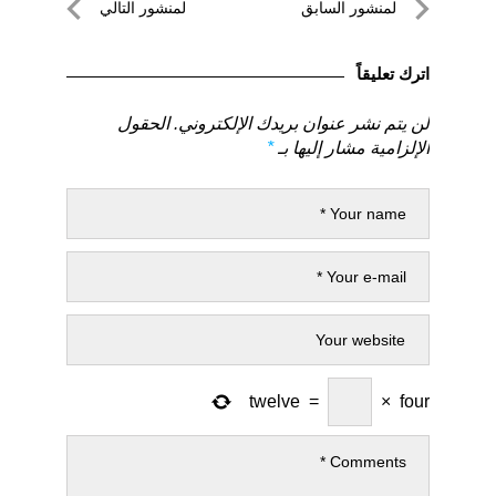
تصفّح
لمنشور السابق
لمنشور التالي
المقالات
لمنشور
لمنشور
السابق
التالي
اترك تعليقاً
لن يتم نشر عنوان بريدك الإلكتروني.
الحقول
الإلزامية مشار إليها بـ
*
twelve
=
×
four