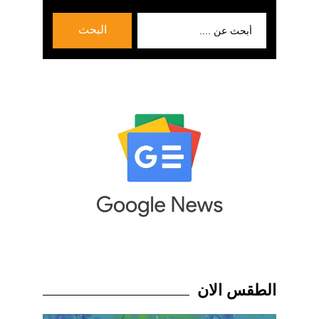
بحث
البحث
عن:
الطقس الان