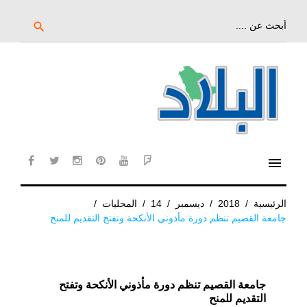
خط
لى
بحث
search
عن:
لمحتوى
لرئيسي
menu
cebook
twitter
instagram
pinterest
YouTube
Flipboard
الرئيسية
/
2018
/
ديسمبر
/
14
/
المحليات
/
جامعة القصيم تنظم دورة مأذوني الأنكحة وتفتح التقديم للمنح
جامعة القصيم تنظم دورة مأذوني الأنكحة وتفتح
التقديم للمنح