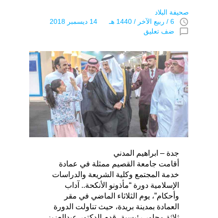
صحيفة البلاد
access_time
6 / ربيع الآخر / 1440 هـ 14 ديسمبر 2018
chat_bubble_outline
ضف تعليق
جدة – ابراهيم المدني
أقامت جامعة القصيم ممثلة في عمادة
خدمة المجتمع وكلية الشريعة والدراسات
الإسلامية ‏دورة “مأذونو الأنكحة.. آداب
وأحكام”، يوم الثلاثاء الماضي في مقر
العمادة بمدينة بريدة، حيث تناولت الدورة
ثلاثة محاور رئيسية، قدم الدكتور عبدالعزيز