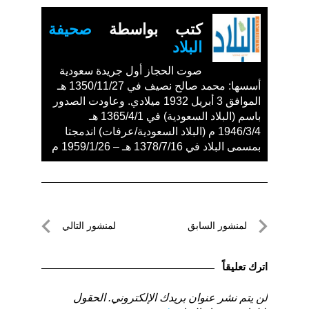
كتب بواسطة
صحيفة
البلاد
صوت الحجاز أول جريدة سعودية
أسسها: محمد صالح نصيف في 1350/11/27 هـ
الموافق 3 أبريل 1932 ميلادي. وعاودت الصدور
باسم (البلاد السعودية) في 1365/4/1 هـ
1946/3/4 م (البلاد السعودية/عرفات) اندمجتا
بمسمى البلاد في 1378/7/16 هـ – 1959/1/26 م
تصفّح
لمنشور السابق
لمنشور التالي
المقالات
لمنشور
لمنشور
السابق
التالي
اترك تعليقاً
لن يتم نشر عنوان بريدك الإلكتروني.
الحقول