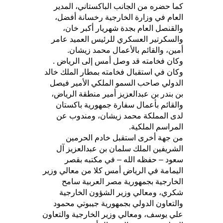
كما حضره من الجانب الباكستاني، المدير
العام في وزارة الخارجية رخسانة أفضل،
والقنصل العام بجدة شهريار أكبر خان،
والسكرتير العسكري للرئيس العميد عامر
أمين، والقائم بالأعمال محمد زيشان.
وكان فخامته قد وصل أمس إلى الرياض .
وكان في استقبال فخامته بمطار الملك خالد
الدولي صاحب السمو الملكي الأمير فيصل
بن بندر بن عبدالعزيز أمير منطقة الرياض،
والقائم بأعمال سفارة جمهورية باكستان
لدى المملكة محمد زيشان، ومندوب عن
المراسم الملكية.
من جهة أخرى استقبل خادم الحرمين
الشريفين الملك سلمان بن عبدالعزيز آل
سعود – حفظه الله – في مكتبه بقصر
اليمامة في الرياض أمس كلا من معالي وزير
الخارجية بجمهورية مصر العربية سامح
شكري، ومعالي وزير الشؤون الخارجية
والتعاون الدولي بجمهورية جيبوتي محمود
علي يوسف، ومعالي وزير الخارجية والتعاون