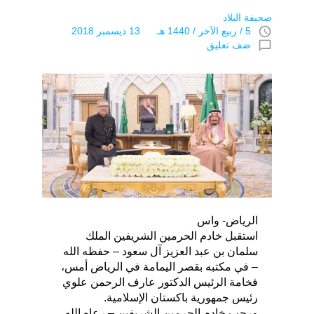
صحيفة البلاد
access_time
5 / ربيع الآخر / 1440 هـ 13 ديسمبر 2018
chat_bubble_outline
ضف تعليق
الرياض- واس
استقبل خادم الحرمين الشريفين الملك
سلمان بن عبد العزيز آل سعود – حفظه الله
– في مكتبه بقصر اليمامة في الرياض أمس،
فخامة الرئيس الدكتور عارف الرحمن علوي
رئيس جمهورية باكستان الإسلامية.
ورحب خادم الحرمين الشريفين – رعاه الله