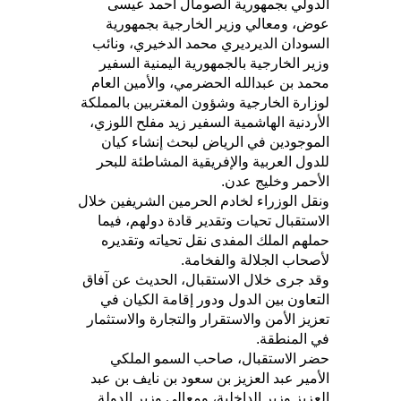
الدولي بجمهورية الصومال أحمد عيسى
عوض، ومعالي وزير الخارجية بجمهورية
السودان الديرديري محمد الدخيري، ونائب
وزير الخارجية بالجمهورية اليمنية السفير
محمد بن عبدالله الحضرمي، والأمين العام
لوزارة الخارجية وشؤون المغتربين بالمملكة
الأردنية الهاشمية السفير زيد مفلح اللوزي،
الموجودين في الرياض لبحث إنشاء كيان
للدول العربية والإفريقية المشاطئة للبحر
الأحمر وخليج عدن.
ونقل الوزراء لخادم الحرمين الشريفين خلال
الاستقبال تحيات وتقدير قادة دولهم، فيما
حملهم الملك المفدى نقل تحياته وتقديره
لأصحاب الجلالة والفخامة.
وقد جرى خلال الاستقبال، الحديث عن آفاق
التعاون بين الدول ودور إقامة الكيان في
تعزيز الأمن والاستقرار والتجارة والاستثمار
في المنطقة.
حضر الاستقبال، صاحب السمو الملكي
الأمير عبد العزيز بن سعود بن نايف بن عبد
العزيز وزير الداخلية، ومعالي وزير الدولة