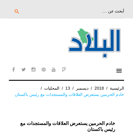
خط
لى
بحث
search
عن:
لمحتوى
لرئيسي
menu
cebook
twitter
instagram
pinterest
YouTube
Flipboard
الرئيسية
/
2018
/
ديسمبر
/
13
/
المحليات
/
خادم الحرمين يستعرض العلاقات والمستجدات مع رئيس باكستان
خادم الحرمين يستعرض العلاقات والمستجدات مع
رئيس باكستان