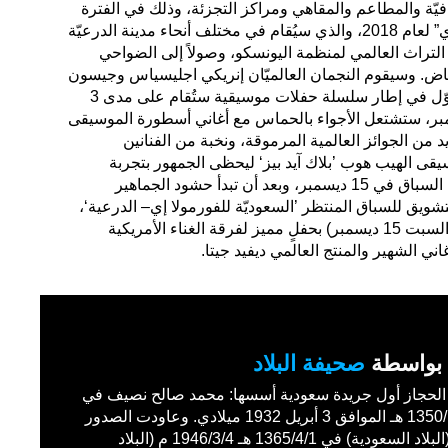
قافيّة والمطاعم والمقاهي ومراكز التجزئة، وذلك في الفترة
التي تسبق تنظيم سباق “فورمولا إي” لعام 2018، والذي سيُقام في مختلف أنحاء مدينة الدرعيّة
ع التراث العالمي لمنظمة اليونسكو، وصولاً إلى الضواحي
اض. وسيقوم النجمان العالميّان إنريكي اجليسياس وجيسون
ديرولو بافتتاح الحفل الموسيقي الأوّل في إطار سلسلة حفلات موسيقية ستُقام على مدى 3
استثنائية. أما يوم 14 ديسمبر، ستشتعل الأجواء بالحماس مع أغاني أسطورة الموسيقى
 من الجوائز العالمية المرموقة، ونخبة من الفنانين
يقى الهيب هوب ’بلاك آيد بيز‘ ليحظى الجمهور بتجربة
استثنائية وحافلة. وخلال يوم تنظيم السباق في 15 ديسمبر، وبعد أن تبدأ حشود الجماهير
تشويق للسباق المنتظر ’السعوديّة للفورمولا إي– الدرعية‘،
ستُختتم الأجواء الفنيّة الرائعة (يوم السبت 15 ديسمبر) بحفلٍ مميز لفرقة الغناء الأمريكية
ني الشهير والمنتج العالمي ديفيد جيتا.
بواسطة
صحيفة البلاد
حجاز أول جريدة سعودية أسسها: محمد صالح نصيف في
1350/11/27 هـ الموافق 3 أبريل 1932 ميلادي. وعاودت الصدور
باسم (البلاد السعودية) في 1365/4/1 هـ 1946/3/4 م (البلاد