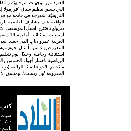
العديد من الوجهات الترفيهيّة والث
التاريخيّة المُدرجة في قائمة مواق
الواقعة على مشارف العاصمة الري
أمسيات 
العربية عمرو دياب الذي حصد العديد
المعروفين عالمياً، أمثال نجوم موس
الرياضية باختبار أجواء الحماس وال
المعروفة ’ون ريببليك‘، ومنسق الأغا
كتب 
صوت ال