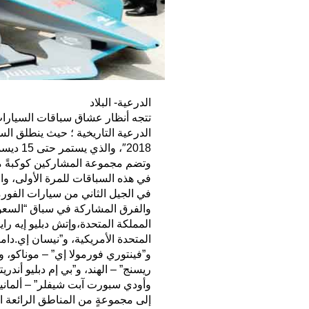
الدرعية- البلاد
تتجه أنظار عشاق سباقات السيارات ا
الدرعية التاريخية ؛ حيث ينطلق السب
وتضم مجموعة المشاركين كوكبةً م
في هذه السباقات للمرة الأولى، وا
في الجيل الثاني من سيارات الفورمولا إي
والفرق المشاركة في سباق “السعودي
المملكة المتحدة،وإتش دبليو إيه را
المتحدة الأمريكية، و”نيسان إي.دامز
و”فينتوري فورمولا إي” – موناكو، و”
ريسنج” – الهند، و”بي إم دبليو أندر
وأودي سبورت آبت شيفلر” – ألمانيا.
إلى مجموعةٍ من المناطق الرائعة 