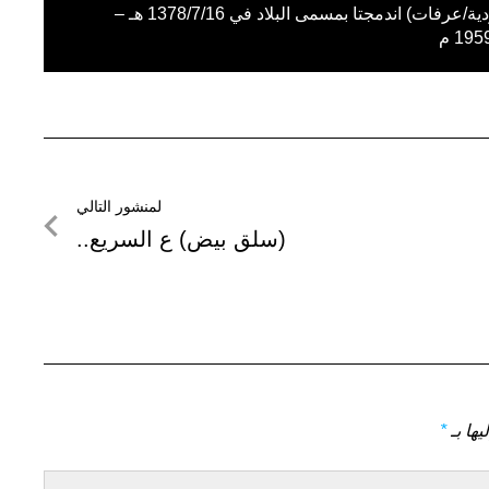
السعودية/عرفات) اندمجتا بمسمى البلاد في 1378/7/16 هـ –
19 م
لمنشور التالي
لمنشور
(سلق بيض) ع السريع..
التالي
يها بـ
*