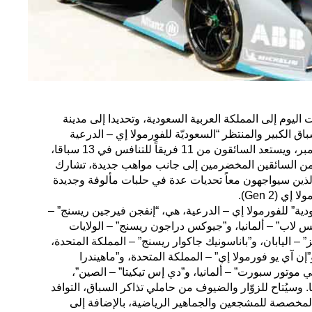
ليوم إلى المملكة العربية السعودية، وتحديدا إلى مدينة
اق الكبير والمنتظر “السعوديّة للفورمولا إي – الدرعية
2018″، والذي يستمر حتى 15 ديسمبر، ويستعد السائقون من 11 فريقاً للتنافس في 13 سباقا،
ن السائقين المخضرمين إلى جانب مواهب جديدة، تشارك
لذين سيواجهون معاً تحديات عدة في حلبات مألوفة وجديدة
 (Gen 2).
ة” للفورمولا إي – الدرعية، هي، “إنفجن فيرجين ريسنج” –
يس لاب” – ألمانيا، و”جيوكس دراجون ريسنج” – الولايات
” – اليابان، و”باناسونيك جاكوار ريسنج” – المملكة المتحدة،
إن آي يو فورمولا إي” – المملكة المتحدة، و”ماهيندرا
يتي موتور سبورت” – ألمانيا، و”دي إس تيكيتا” – الصين”،
 وسيُتاح للزوّار والضيوف من حاملي تذاكر السباق، التوافد
المخصصة للمشجعين والجماهير الرياضية، بالإضافة إلى