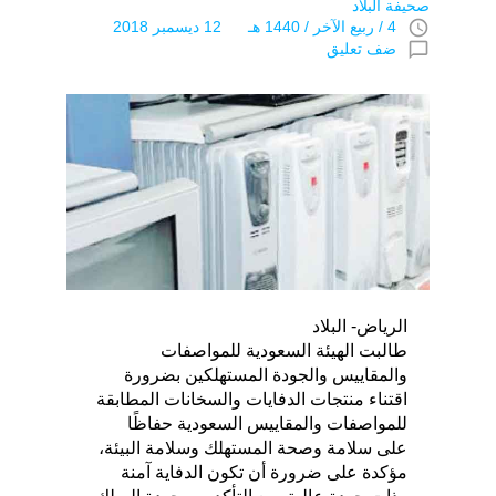
صحيفة البلاد
access_time
4 / ربيع الآخر / 1440 هـ 12 ديسمبر 2018
chat_bubble_outline
ضف تعليق
الرياض- البلاد
طالبت الهيئة السعودية للمواصفات
والمقاييس والجودة المستهلكين بضرورة
اقتناء منتجات الدفايات والسخانات المطابقة
للمواصفات والمقاييس السعودية حفاظًا
على سلامة وصحة المستهلك وسلامة البيئة،
مؤكدة على ضرورة أن تكون الدفاية آمنة