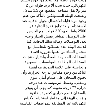
وذات جودة عالية، مع التأكد من جودة السلك
الكهربائي، حيث يجب ألا يزيد طوله عن 2
متر ولا تقل مساحة المقطع عن 1.5 مم2 ،
ونصحت الهيئة المستهلكين بالتأكد من عدم
وجود مواد قابلة للاشتعال بجوار الدفاية عند
الاستخدام، وألا تتجاوز قدرة الدفاية عن
2500 واط للجهد220 فولت، مع الحرص
على التوصيل المباشر بفيش الجدار وعدم
تعدد التوصيلات لإطالة سلك الدفاية, كما
قدمت الهيئة عدة نصــائـح للتعامــل مع
سخـان المـاء من أهمها ضرورة اقتناء
السخانات المقاومة للصدأ، واختيار منتجات
السخانات المطابقة للمواصفات السعودية،
والحاصلة على علامة الجودة، مع أهمية
التأكد من وجود مقياس لدرجة الحرارة، وأن
يحتوي السخان على صمام أمان علوي
وسفلي، وضبط الترموستات عند درجة
حرارة 77 درجة مئوية، كما يجب أن يتوفر
بالسخان قاطع حراري كحماية إضافية.
ونوّهت الهيئة إلى مخاطر استخدام الأفياش
الكهربائية غير المطابقة للمواصفات القياسية