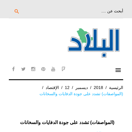
خط
لى
بحث
search
عن:
لمحتوى
لرئيسي
menu
cebook
twitter
instagram
pinterest
YouTube
Flipboard
الرئيسية
/
2018
/
ديسمبر
/
12
/
الإقتصاد
/
(المواصفات) تشدد على جودة الدفايات والسخانات
(المواصفات) تشدد على جودة الدفايات والسخانات