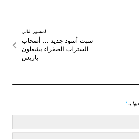
لمنشور التالي
لمنشور
سبت أسود جديد … أصحاب
التالي
السترات الصفراء يشعلون
باريس
يها بـ
*