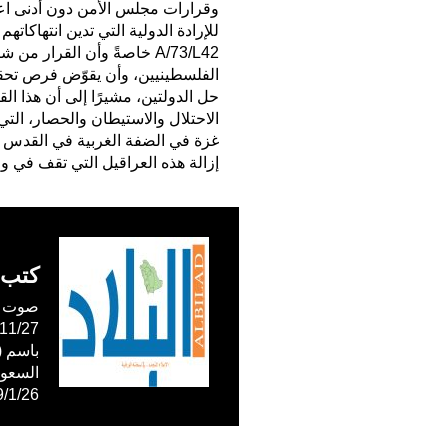
وقرارات مجلس الأمن دون أدنى اعتب
للإرادة الدولية التي تدين انتهاكا
A/73/L42 خاصةً وأن القرار
الفلسطينيين، وأن يقوّض فرص تحقي
حل الدولتين، مشيرًا إلى أن هذا ا
الاحتلال والاستيطان والحصار، الت
غزة في الضفة الغربية في القدس ا
إزالة هذه العراقيل التي تقف في و
كتب 
صوت ال
59/1/26