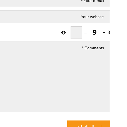
=
+
8