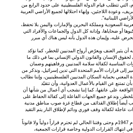
مبادرة السلام العربية لعام 2002م، التي تتطلب قيام الدولة الفلسطينية على حدود الرابع من
س الشريف، وعودة اللاجئين، وإنهاء احتلالها لجميع الأراضي العربية
راضي اللبنانية”.
ربية السعودية ومملكة البحرين والإمارات واليمن بلا تحفظ،
كبوها أو ضحاياها، وإدانة كل الدول والجماعات والأفراد التي
حرض عليه، وإيمان هذه الدول بأنه ليس هناك أي مبرر
ه أن يثير العنف ويعرّض أرواح المدنيين للخطر، كما نؤكد
لحقوق الإنسان والقانون الدولي الإنساني بما في ذلك ما
وات المناسبة لكفالة سلامة المدنيين ورفاهيتهم وضمان
ر إلى قرارات الأمم المتحدة التي تدين إسرائيل، ونذكر من
 المعني بحماية السكان المدنيين الفلسطينيين، وإننا نطالب
أن تمتنع عن القيام بالأعمال العدوانية، وأن تتقيّد
 الواقعة على عاتقها، كما إننا نشجب أي أعمال من شأنها أن
للخطر، وندعو جميع الجهات الفاعلة إلى كفالة الحفاظ على
ب أيضاً إطلاق القذائف من قطاع غزة صوب مناطق مدنية
ات عاجلة لكفالة وقف فوري ودائم لإطلاق النار يتم التقيد
وأكد المعلمي أن إسرائيل ومنذ العام 1947م وحتى وقتنا الحالي لم تحترم قراراً دولياً ولا قانوناً
رت في انتهاك القرارات الدولية وخاصة قرارات الجمعية،