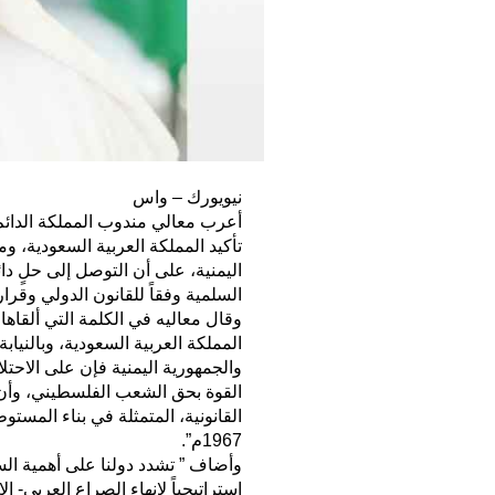
نيويورك – واس
أعرب معالي مندوب المملكة الدائم 
تأكيد المملكة العربية السعودية، وم
اليمنية، على أن التوصل إلى حلٍ دائم
السلمية وفقاً للقانون الدولي وقرار
وقال معاليه في الكلمة التي ألقاها
المملكة العربية السعودية، وبالنياب
والجمهورية اليمنية فإن على الاحتلا
القوة بحق الشعب الفلسطيني، وأن 
القانونية، المتمثلة في بناء المست
1967م”.
وأضاف ” تشدد دولنا على أهمية الس
استراتيجياً لإنهاء الصراع العربي- 