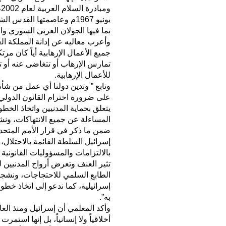
و
يونيو 1967م وعاصمتها القد
بما فيها الجولان العربي السوري والأ
وأعرب معاليه عن إدانة المملكة الع
جميع الأعمال الإرهابية أياً كان مرت
تمارس الإرهاب أو تتغاضى عنه أو ت
للأعمال الإرهابية.
وتابع ” وتدين دولنا أي عمل من شأن
على ضرورة احترام القانون الدولي 
يتعلق بحماية المدنيين واتخاذ الخط
المساءلة عن جميع الانتهاكات، ونشي
ضمن ما ذكر في قرار الأمم المتحدة
إسرائيل السلطة القائمة بالاحتلال، ب
بالالتزامات والمسؤوليات القانونية
تثير العنف وتعرض أرواح المدنيين 
الطابع السلمي للاحتجاجات، ونشج
إسرائيلية، كما ندعو إلى اتخاذ خطو
به”.
أخلاقياً ولا إنسانياً، بل إنها استم