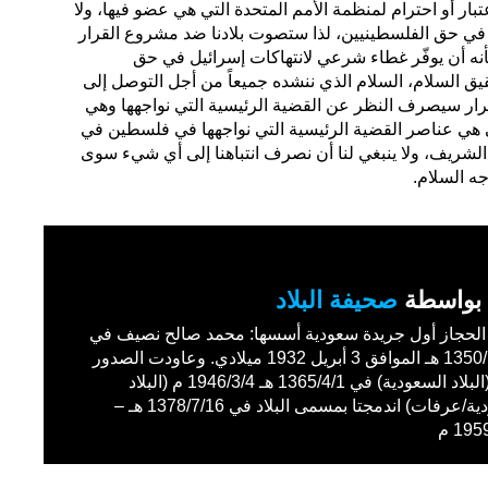
ار أو احترام لمنظمة الأمم المتحدة التي هي عضو فيها، ولا
تهم في حق الفلسطينيين، لذا ستصوت بلادنا ضد مشروع القرار
 من شأنه أن يوفّر غطاء شرعي لانتهاكات إسرائيل في حق
ق السلام، السلام الذي ننشده جميعاً من أجل التوصل إلى
لقرار سيصرف النظر عن القضية الرئيسية التي نواجهها وهي
ي هي عناصر القضية الرئيسية التي نواجهها في فلسطين في
لشريف، ولا ينبغي لنا أن نصرف انتباهنا إلى أي شيء سوى
جه السلام.
بواسطة
صحيفة البلاد
حجاز أول جريدة سعودية أسسها: محمد صالح نصيف في
1350/11/27 هـ الموافق 3 أبريل 1932 ميلادي. وعاودت الصدور
باسم (البلاد السعودية) في 1365/4/1 هـ 1946/3/4 م (البلاد
السعودية/عرفات) اندمجتا بمسمى البلاد في 1378/7/16 هـ –
19 م