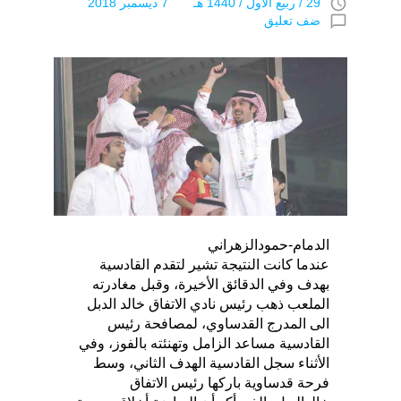
access_time
29 / ربيع اﻷول / 1440 هـ 7 ديسمبر 2018
chat_bubble_outline
ضف تعليق
الدمام-حمودالزهراني
عندما كانت النتيجة تشير لتقدم القادسية
بهدف وفي الدقائق الأخيرة، وقبل مغادرته
الملعب ذهب رئيس نادي الاتفاق خالد الدبل
الى المدرج القدساوي، لمصافحة رئيس
القادسية مساعد الزامل وتهنئته بالفوز، وفي
الأثناء سجل القادسية الهدف الثاني، وسط
فرحة قدساوية باركها رئيس الاتفاق