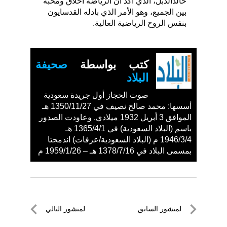
خالدالدبل، الذي أكد أن الرياضة أخلاق ومحبة
بين الجميع، وهو الأمر الذي بادله القدسايون
بنفس الروح الرياضية العالية.
كتب بواسطة
صحيفة
البلاد
صوت الحجاز أول جريدة سعودية
أسسها: محمد صالح نصيف في 1350/11/27 هـ
الموافق 3 أبريل 1932 ميلادي. وعاودت الصدور
باسم (البلاد السعودية) في 1365/4/1 هـ
1946/3/4 م (البلاد السعودية/عرفات) اندمجتا
بمسمى البلاد في 1378/7/16 هـ – 1959/1/26 م
تصفّح
لمنشور السابق
لمنشور التالي
المقالات
لمنشور
لمنشور