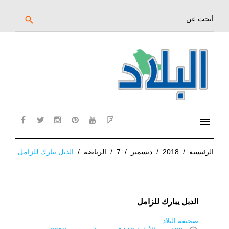
خط
لى
بحث
search
عن:
لمحتوى
لرئيسي
menu
cebook
twitter
instagram
pinterest
YouTube
Flipboard
الرئيسية
/
2018
/
ديسمبر
/
7
/
الرياضة
/
الدبل يبارك للزامل
الدبل يبارك للزامل
صحيفة البلاد