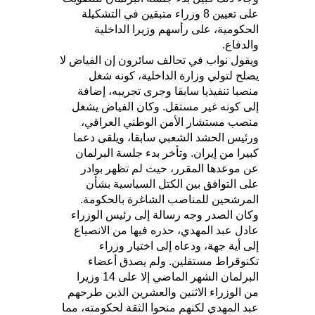
على تعيين 8 وزراء متبقين في التشكيلة
الحكومية، على رأسهم وزيرا الداخلية
والدفاع.
ويقول نواب في تحالف سائرون إن الفياض لا
يصلح لتولي وزارة الداخلية، كونه شغل
منصبا تنفيذيا سابقا وجرى تجريبه، إضافة
إلى كونه غير مستقل. وكان الفياض يشغل
منصب مستشار الأمن الوطني العراقي،
ورئيس الحشد الشعبي سابقا، ويلقى دعما
كبيرا من إيران. وتأخر بدء جلسة البرلمان
عن موعدها المقرر، حيث لم تظهر بوادر
على التوافق بين الكتل السياسية بشأن
المرشحين للمناصب الشاغرة بالحكومة.
وكان الصدر وجه رسالة إلى رئيس الوزراء
عادل عبد المهدي، حذره فيها من الانصياع
إلى أية جهة، ودعاه إلى اختيار وزراء
تكنوقراط مستقلين. ولم يصدق أعضاء
البرلمان الشهر الماضي إلا على 14 وزيرا
من الوزراء الاثنين والعشرين الذين طرحهم
عبد المهدي لكنهم منحوا الثقة لحكومته، مما