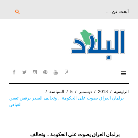
خط
لى
بحث
search
عن:
لمحتوى
لرئيسي
menu
cebook
twitter
instagram
pinterest
YouTube
Flipboard
الرئيسية
/
2018
/
ديسمبر
/
5
/
السياسة
/
برلمان العراق يصوت على الحكومة .. وتحالف الصدر يرفض تعيين
الفياض
برلمان العراق يصوت على الحكومة .. وتحالف