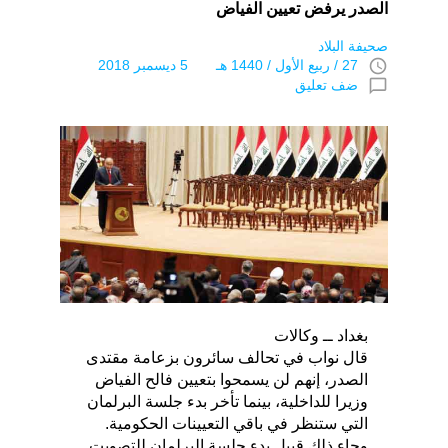
الصدر يرفض تعيين الفياض
صحيفة البلاد
access_time
27 / ربيع اﻷول / 1440 هـ 5 ديسمبر 2018
chat_bubble_outline
ضف تعليق
بغداد ــ وكالات
قال نواب في تحالف سائرون بزعامة مقتدى
الصدر، إنهم لن يسمحوا بتعيين فالح الفياض
وزيرا للداخلية، بينما تأخر بدء جلسة البرلمان
التي ستنظر في باقي التعيينات الحكومية.
وجاء ذلك قبيل بدء جلسة البرلمان للتصويت