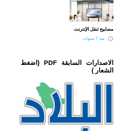
مصابيح تنقل الإنترنت
access_time
منذ 7 سنوات
الاصدارات السابقة PDF (اضغط
الشعار )