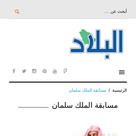
خط
لى
بحث
search
عن:
لمحتوى
لرئيسي
menu
cebook
twitter
instagram
pinterest
YouTube
Flipboard
الرئيسية
/
مسابقة الملك سلمان
الوسم:
مسابقة الملك سلمان
مسابقة
الملك
سلمان