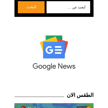
بحث
البحث
عن:
الطقس الان