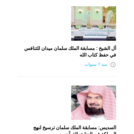
آل الشيخ : مسابقة الملك سلمان ميدان للتنافس
في حفظ كتاب الله
access_time
منذ 7 سنوات
السديس: مسابقة الملك سلمان ترسيخ لنهج