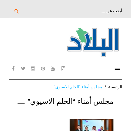
خط
لى
بحث
search
عن:
لمحتوى
لرئيسي
menu
cebook
twitter
instagram
pinterest
YouTube
Flipboard
الرئيسية
/
مجلس أمناء “الحلم الآسيوي”
الوسم:
مجلس أمناء “الحلم الآسيوي”
مجلس
أمناء
“الحلم
الآسيوي”