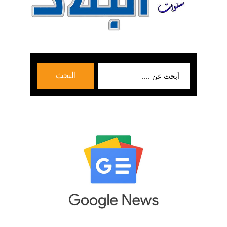
بحث
البحث
عن: