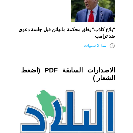
“بلاغ كاذب” يغلق محكمة مانهاتن قبل جلسة دعوى
ضد ترامب
access_time
منذ 3 سنوات
الاصدارات السابقة PDF (اضغط
الشعار )