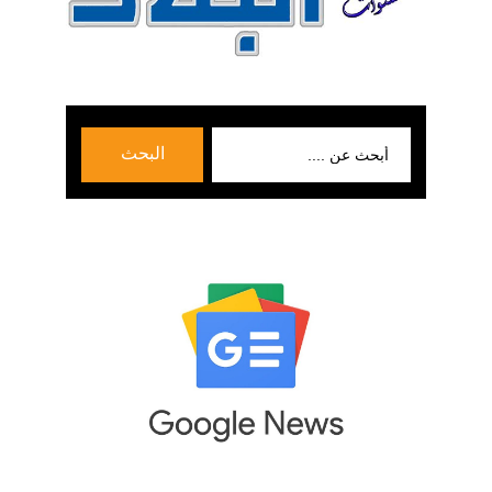
بحث
البحث
عن: