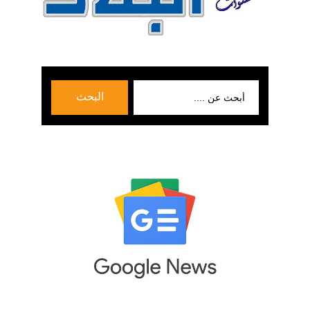
بحث
البحث
عن: