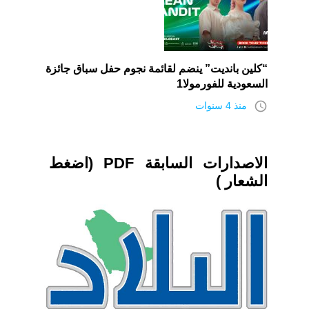
“كلين بانديت” ينضم لقائمة نجوم حفل سباق جائزة
السعودية للفورمولا1
access_time
منذ 4 سنوات
الاصدارات السابقة PDF (اضغط
الشعار )