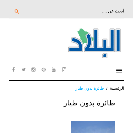
خط
لى
بحث
search
عن:
لمحتوى
لرئيسي
menu
cebook
twitter
instagram
pinterest
YouTube
Flipboard
الرئيسية
/
طائرة بدون طيار
الوسم:
طائرة بدون طيار
طائرة
بدون
طيار