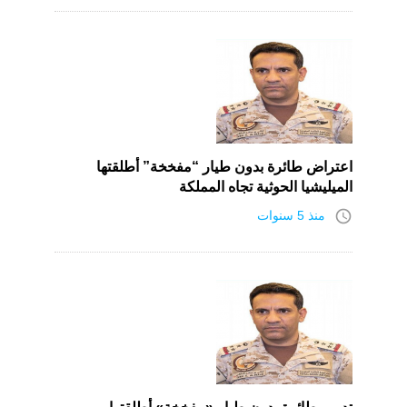
اعتراض طائرة بدون طيار “مفخخة” أطلقتها
الميليشيا الحوثية تجاه المملكة
access_time
منذ 5 سنوات