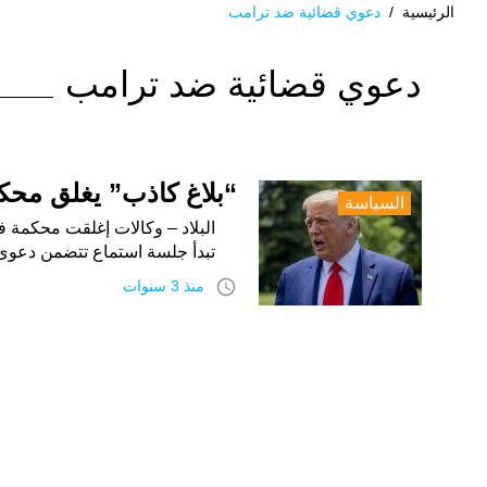
الرئيسية
/
دعوي قضائية ضد ترامب
الوسم:
دعوي قضائية ضد ترامب
دعوي
قضائية
ضد
“بلاغ كاذب” يغلق محك
السياسة
ترامب
البلاد – وكالات إغلقت محكمة ف
تبدأ جلسة استماع تتضمن دعوى قضائية 
access_time
منذ 3 سنوات