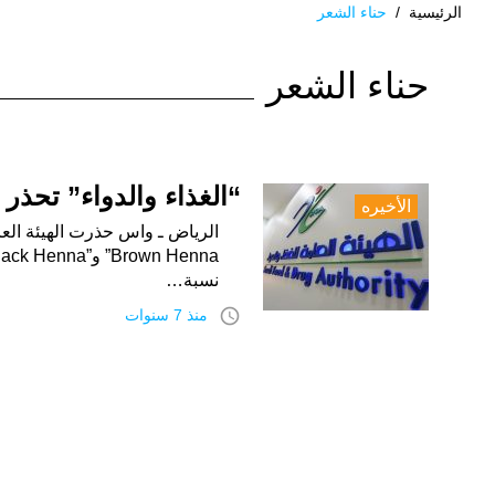
الرئيسية
/
حناء الشعر
الوسم:
حناء الشعر
حناء
الشعر
“الغذاء والدواء” تحذر
الأخيره
نسبة…
access_time
منذ 7 سنوات