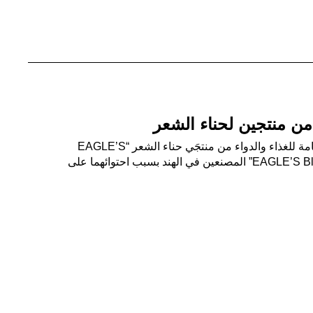
 من منتجين لحناء الشعر
الرياض ـ واس حذرت الهيئة العامة للغذاء والدواء من منتجَي حناء الشعر “EAGLE’S
Brown Henna” و”EAGLE’S Black Henna” المصنعين في الهند بسبب احتوائهما على