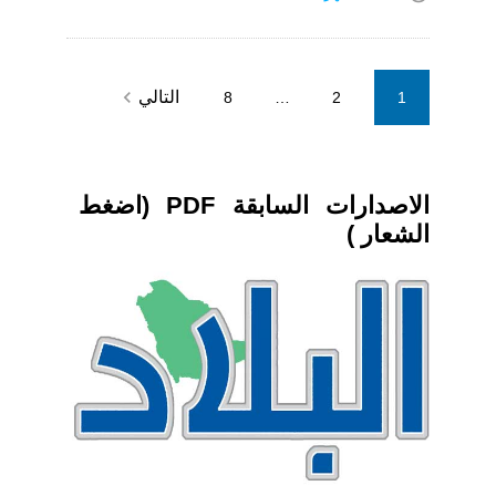
Posts
navigate_next
التالي
8
…
2
1
pagination
الاصدارات السابقة PDF (اضغط
الشعار )