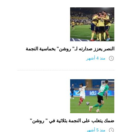
النصر يعزز صدارته لـ” روشن” بخماسية النجمة
access_time
منذ 4 أشهر
ضمك يتغلب على النجمة بثلاثية في ” روشن”
access_time
منذ 5 أشهر