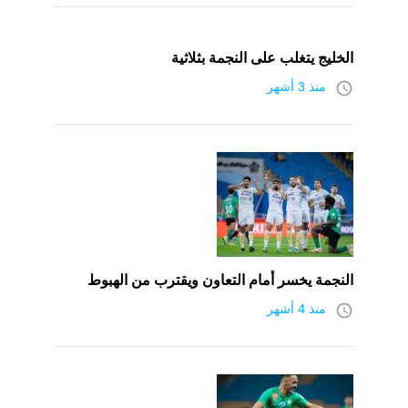
الخليج يتغلب على النجمة بثلاثية
access_time
منذ 3 أشهر
النجمة يخسر أمام التعاون ويقترب من الهبوط
access_time
منذ 4 أشهر