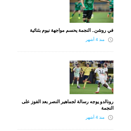
في روشن.. النجمة يحسم مواجهة نيوم بثنائية
access_time
منذ 4 أشهر
رونالدو يوجه رسالة لجماهير النصر بعد الفوز على
النجمة
access_time
منذ 4 أشهر