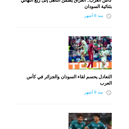
كأس العرب.. العراق يضمن التأهل إلى ربع النهائي
بثنائية السودان
access_time
منذ 8 أشهر
التعادل يحسم لقاء السودان والجزائر في كأس
العرب
access_time
منذ 8 أشهر