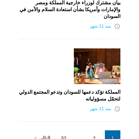
بيان مشترك لوزراء خارجية المملكة ومصر
والإمارات وأمريكا بشأن استعادة السلام والأمن في
السودان
access_time
منذ 11 شهر
المملكة تؤكد دعمها للسودان وتدعو المجتمع الدولي
لتحمّل مسؤولياته
access_time
منذ 11 شهر
Posts
navigate_next
التالي
52
…
2
1