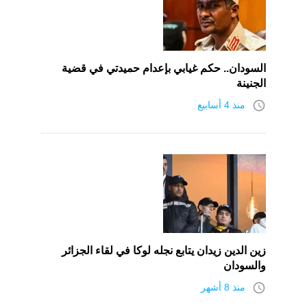
السودان.. حكم غيابي بإعدام حميدتي في قضية
الجنينة
access_time
منذ 4 أسابيع
زين الدين زيدان يتابع نجله لوكا في لقاء الجزائر
والسودان
access_time
منذ 8 أشهر