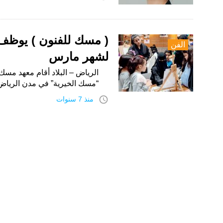
( مسك للفنون ) يوظف 
الفن
لشهر مارس
الرياض – البلاد أقام معهد مسك
“مسك الخيرية” في مدن الريا
access_time
منذ 7 سنوات