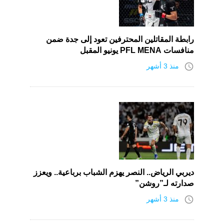
رابطة المقاتلين المحترفين تعود إلى جدة ضمن
منافسات PFL MENA يونيو المقبل
access_time
منذ 3 أشهر
ديربي الرياض.. النصر يهزم الشباب برباعية.. ويعزز
صدارته لـ”روشن”
access_time
منذ 3 أشهر