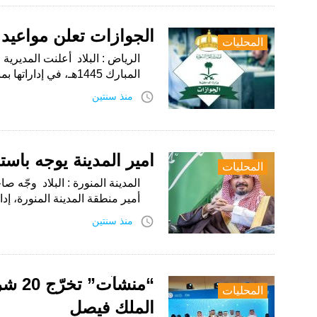
الجوازات تعلن مواعيد 
المحليات
الرياض : البلاد أعلنت المديرية
المبارك 1445هـ، في إداراتها بمناطق المملكة، وذلك حرصاً على خدمة المستفيدين في…
access_time
منذ سنتين
أمير المدينة يوجه باست
المحليات
المدينة المنورة : البلاد وجّه 
أمير منطقة المدينة المنورة، إد
access_time
منذ سنتين
“منش
المحليات
الملك فيصل