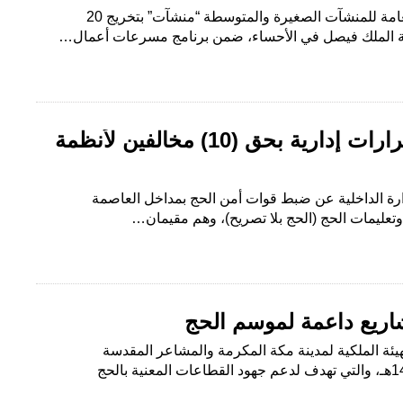
الرياض : البلاد احتفت الهيئة العامة للمنشآت الصغيرة والمتوسطة “منشآت” بتخريج 20
 الملك فيصل في الأحساء، ضمن برنامج مسرعات أعمال…
وزارة الداخلية تصدر قرارات إدارية بحق (10) مخالفين لأنظمة
ارة الداخلية عن ضبط قوات أمن الحج بمداخل العاصمة
اريع داعمة لموسم الحج
هيئة الملكية لمدينة مكة المكرمة والمشاعر المقدسة
مشاريعها الداعمة لحج عام 1445هـ، والتي تهدف لدعم جهود القطاعات المعنية بالحج