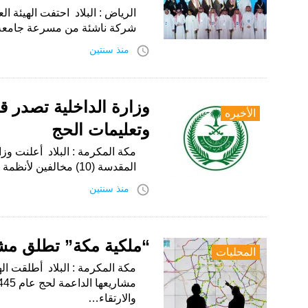
شركة ناشئة من مسرعة جامعة
access_time
منذ سنتين
الأخيره
وتعليمات الحج
مكة المكرمة : البلاد أعلنت وز
المقدسة (10) مخالفين لأنظمة وتعليمات الحج (الحج بلا تصريح)، وهم مقيمان…
access_time
منذ سنتين
“ملكية مكة” تطلق مش
المحليات
مكة المكرمة : البلاد أطلقت ال
والارتقاء…