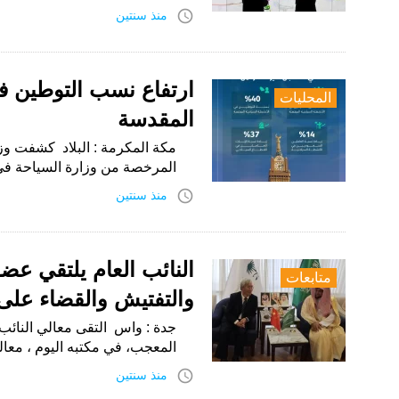
access_time
منذ سنتين
ارتفاع نسب التوطين ف
المحليات
المقدسة
مكة المكرمة : البلاد كشفت وزا
المرخصة من وزارة السياحة في 
access_time
منذ سنتين
النائب العام يلتقي عضو 
متابعات
والتفتيش والقضاء على
جدة : واس التقى معالي النائب 
المعجب، في مكتبه اليوم ، معال
access_time
منذ سنتين