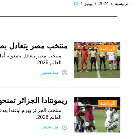
الرئيسية
/
2024
/
يونيو
/
10
اليوم:
10
يونيو،
منتخب مصر يتعادل بصعو
الرياضة
2024
العالم 2026.
access_time
منذ سنتين
ريمونتادا الجزائر تمنحها
الرياضة
منتخب الجزائر يهزم اوغندا به
العالم 2026.
access_time
منذ سنتين