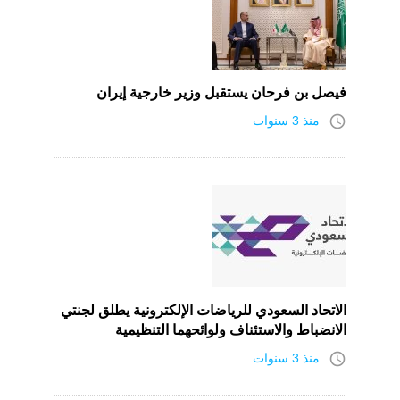
فيصل بن فرحان يستقبل وزير خارجية إيران
access_time
منذ 3 سنوات
الاتحاد السعودي للرياضات الإلكترونية يطلق لجنتي
الانضباط والاستئناف ولوائحهما التنظيمية
access_time
منذ 3 سنوات