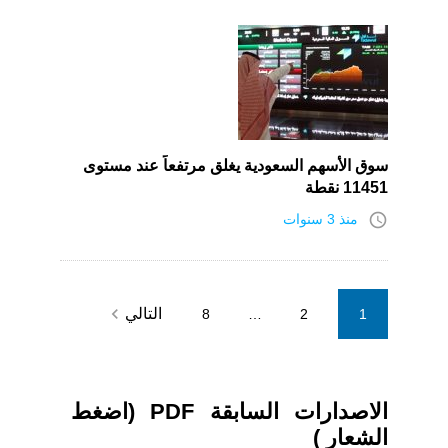
سوق الأسهم السعودية يغلق مرتفعاً عند مستوى
11451 نقطة
access_time
منذ 3 سنوات
Posts
navigate_next
التالي
8
…
2
1
pagination
الاصدارات السابقة PDF (اضغط
الشعار )