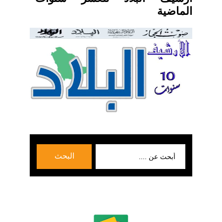
الماضية
بحث
البحث
عن: