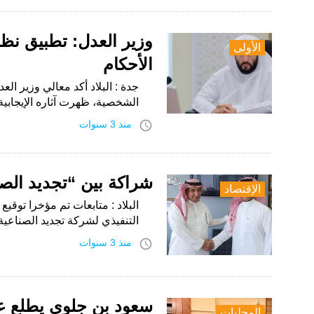
وزير العدل: تطبيق نظ
الأولى
الأحكام
جدة : البلاد أكد معالي وزير ال
الشخصية، ظهرت آثاره الإيجابي
access_time
منذ 3 سنوات
شراكة بين “تجديد الص
الإقتصاد
البلاد : متابعات تم مؤخرا توقيع
التنفيذي لشركة تجديد الصناعي
access_time
منذ 3 سنوات
سعود بن جلوي يطلع عل
المحليات