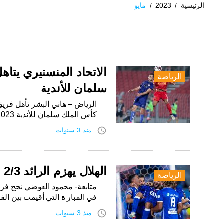
الرئيسية
/
2023
/
مايو
الشهر:
مايو
2023
الاتحاد المنستيري يت
الرياضة
سلمان للأندية
الرياض – هاني البشر تأهل فريق
كأس الملك سلمان للأندية 2023، التي يُنظمها الاتحاد العربي لكرة القدم،…
access_time
منذ 3 سنوات
الهلال يهزم الرائد 2/3 في ختام دوري روشن
الرياضة
في المباراة التي أقيمت بين ال
access_time
منذ 3 سنوات