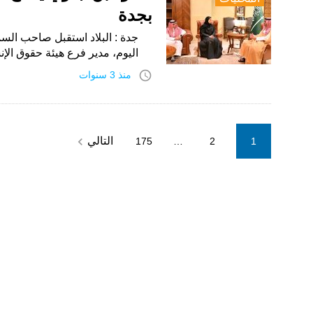
بجدة
جدة : البلاد استقبل صاحب السم
اليوم، مدير فرع هيئة حقوق ال
access_time
منذ 3 سنوات
Posts
navigate_next
التالي
175
…
2
1
pagination