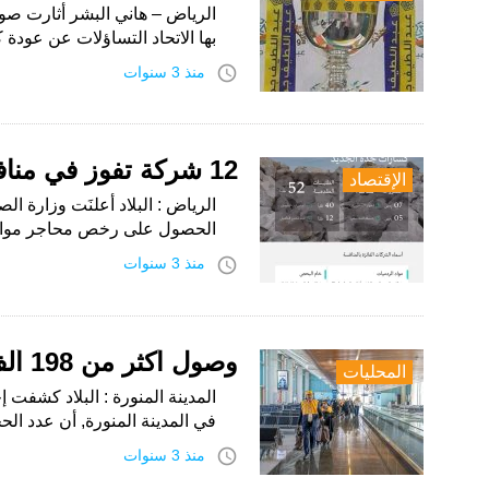
الرياض – هاني البشر أثارت صو
بها الاتحاد التساؤلات عن عودة كأس موسم 
access_time
منذ 3 سنوات
12 شركة تفوز في منافسة مجمع كسَّارات جدة الجديد
الإقتصاد
الحصول على رخص محاجر مواد 
access_time
منذ 3 سنوات
وصول أكثر من 198 ألف حاج إلى المدينة المنورة حتى يوم أمس
المحليات
المدينة المنورة : البلاد كشفت 
في المدينة المنورة, أن عدد الح
access_time
منذ 3 سنوات