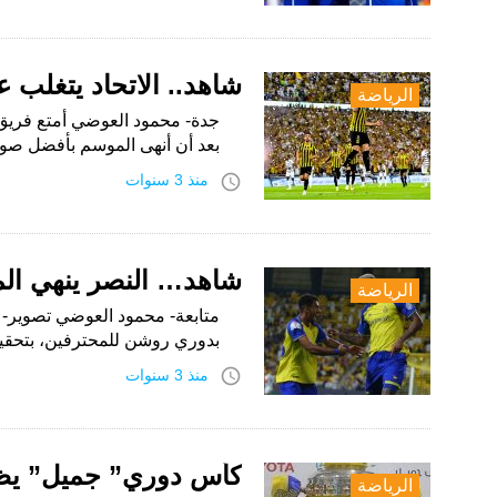
شاهد.. الاتحاد يتغلب عل
الرياضة
جدة- محمود العوضي أمتع فريق ا
بعد أن أنهى الموسم بأفضل صو
access_time
منذ 3 سنوات
شاهد… النصر ينهي الم
الرياضة
متابعة- محمود العوضي تصوير- 
بدوري روشن للمحترفين، بتحقيق
access_time
منذ 3 سنوات
كأس دوري” جميل” يظه
الرياضة