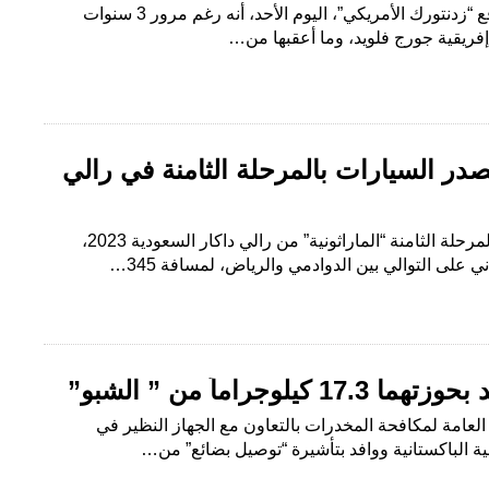
البلاد- وكالات كشف تقرير لموقع “زدنتورك الأمريكي”، اليوم الأحد، أنه رغم مرور 3 سنوات
ريقية جورج فلويد، وما أعقبها من…
در السيارات بالمرحلة الثامنة في رالي
الرياض – هاني البشر انطلقت المرحلة الثامنة “الماراثونية” من رالي داكار السعودية 2023،
ي على التوالي بين الدوادمي والرياض، لمسافة 345…
وجراماً من ” الشبو”
 العامة لمكافحة المخدرات بالتعاون مع الجهاز النظير في
 الباكستانية ووافد بتأشيرة “توصيل بضائع” من…