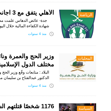
الأهلي يتفق مع 3 أجانب.. ويقترب من الكفاءة المالية
الرياضة
جدة- عائض الدهاس علمت مصادر”
شهادة الكفاءة المالية خلال الي
access_time
منذ 4 سنوات
المحليات
مختلف الدول الإسلام
البلاد : متابعات وقّع وزير الحج 
الدكتور عبدالفتاح بن سليمان م
access_time
منذ 4 سنوات
1176 شخصًا قتلتهم الشرطة الأمريكية في 2022
السياسة