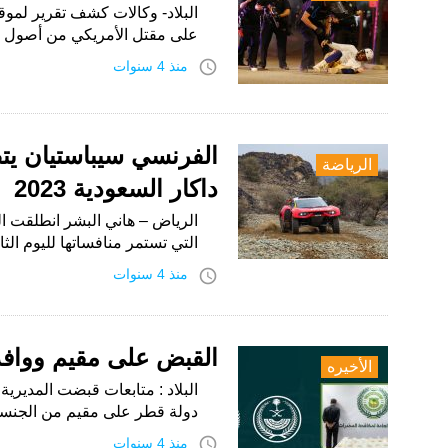
على مقتل الأمريكي من أصول إف
access_time
منذ 4 سنوات
الفرنسي سيباستيان يتص
الرياضة
داكار السعودية 2023
التي تستمر منافساتها لليوم الثان
access_time
منذ 4 سنوات
القبض على مقيم ووافد بحوزتهما 17.3 كيل
الأخيره
البلاد : متابعات قبضت المديرية
دولة قطر على مقيم من الجنسية
access_time
منذ 4 سنوات