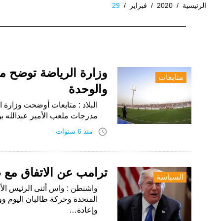
الرئيسية
/
2020
/
فبراير
/
29
اليوم:
29
فبراير،
وزارة الرياضة توضح مل
متابعات
2020
والوحدة
البلاد : متابعات أوضحت وزارة
مدرجات ملعب الأمير عبدالله بن
access_time
منذ 6 سنوات
ترامب عن الاتفاق مع 
السياسة
واشنطن : واس أثنى الرئيس الأم
المتحدة وحركة طالبان اليوم وو
وإعادة…