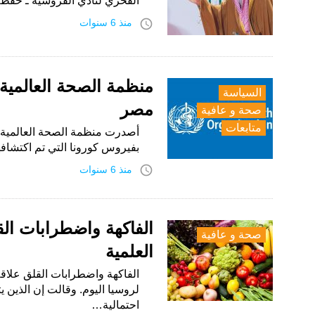
الفخري لنادي الفروسية ـ حفظه
access_time
منذ 6 سنوات
منظمة الصحة العالمية
السياسة
مصر
صحة و عافية
متابعات
أصدرت منظمة الصحة العالمية ، 
بفيروس كورونا التي تم اكتشاف
access_time
منذ 6 سنوات
الفاكهة واضطرابات الق
صحة و عافية
العلمية
الفاكهة واضطرابات القلق علاق
لروسيا اليوم. وقالت إن الذين 
احتمالية…