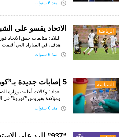
access_time
منذ 6 سنوات
الاتحاد يقسو على الش
الرياضة
البلاد : متابعات حقق الاتحاد فو
هدف، في المباراة التي أقيمت 
access_time
منذ 6 سنوات
5 إصابات جديدة بـ”كورونا” في العراق
السياسة
بغداد : وكالات أعلنت وزارة ا
ومؤكدة بفيروس “كورونا” في ال
access_time
منذ 6 سنوات
“937” للرد على الاستفسارات المتعلقة بكورونا