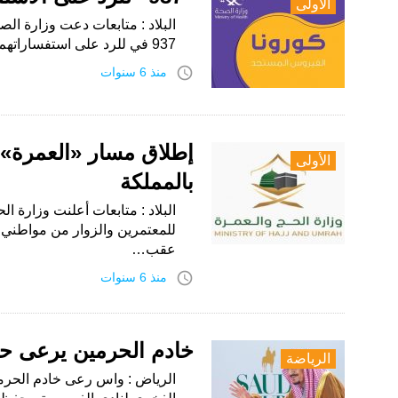
الأولى
البلاد : متابعات دعت وزارة ال
937 في للرد على استفساراتهم وتقديم الاستشارات لهم لكل ما يتعلق…
access_time
منذ 6 سنوات
إطلاق مسار «العمرة» ا
الأولى
بالمملكة
البلاد : متابعات أعلنت وزارة 
للمعتمرين والزوار من مواطني 
عقب…
access_time
منذ 6 سنوات
خادم الحرمين يرعى ح
الرياضة
الرياض : واس رعى خادم الحرمي