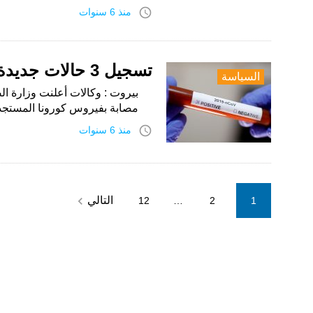
access_time
منذ 6 سنوات
تسجيل 3 حالات جديدة بفيروس كورونا في لبنان
السياسة
بيروت : وكالات أعلنت وزارة الصح
مصابة بفيروس كورونا المستجد .
access_time
منذ 6 سنوات
Posts
navigate_next
التالي
12
…
2
1
pagination