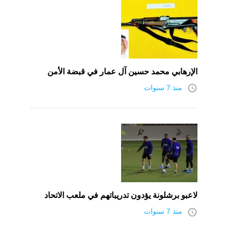
الإرهابي محمد حسين آل عمار في قبضة الأمن
access_time
منذ 7 سنوات
لاعبو برشلونة يؤدون تدريباتهم في ملعب الاتحاد
access_time
منذ 7 سنوات