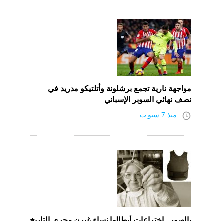
مواجهة نارية تجمع برشلونة وأتلتيكو مدريد في
نصف نهائي السوبر الإسباني
access_time
منذ 7 سنوات
بالصور.. إختراعات أبطالها نساء غيرن مجري التاريخ