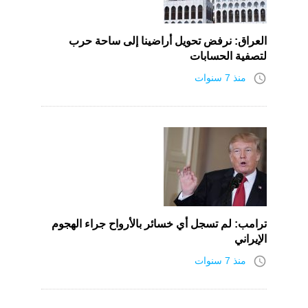
العراق: نرفض تحويل أراضينا إلى ساحة حرب
لتصفية الحسابات
access_time
منذ 7 سنوات
ترامب: لم تسجل أي خسائر بالأرواح جراء الهجوم
الإيراني
access_time
منذ 7 سنوات