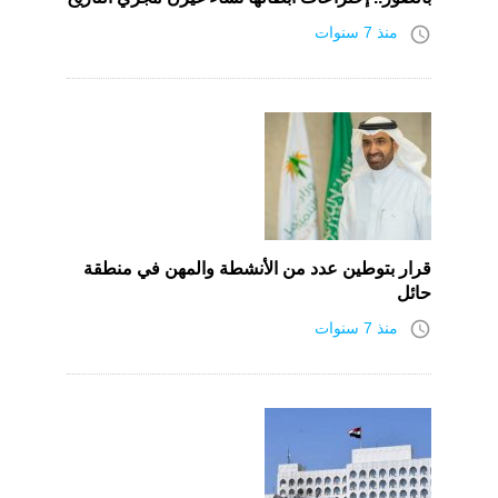
access_time
منذ 7 سنوات
قرار بتوطين عدد من الأنشطة والمهن في منطقة
حائل
access_time
منذ 7 سنوات