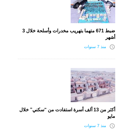
ضبط 671 متهما بتهريب مخدرات وأسلحة خلال 3
أشهر
access_time
منذ 7 سنوات
أكثر من 13 ألف أسرة استفادت من “سكني” خلال
مايو
access_time
منذ 7 سنوات