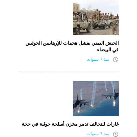
الجيش اليمني يفشل هجمات للإرهابيين الحوثيين
في البيضاء
access_time
منذ 7 سنوات
غارات للتحالف تدمر مخزن أسلحة حوثية في حجة
access_time
منذ 7 سنوات