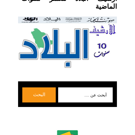
الماضية
بحث
البحث
عن: