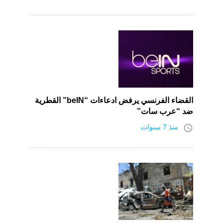
القضاء الفرنسي يرفض ادعاءات “beIN” القطرية
ضد “عرب سات”
access_time
منذ 7 سنوات