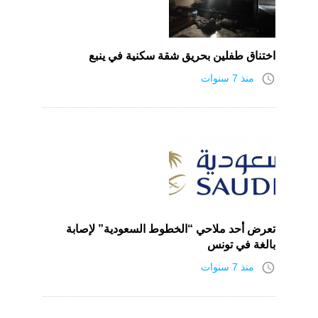
اختناق طفلين بحريق شقة سكنية في ينبع
access_time
منذ 7 سنوات
تعرض أحد ملاحي “الخطوط السعودية” لإصابة
بالغة في تونس
access_time
منذ 7 سنوات