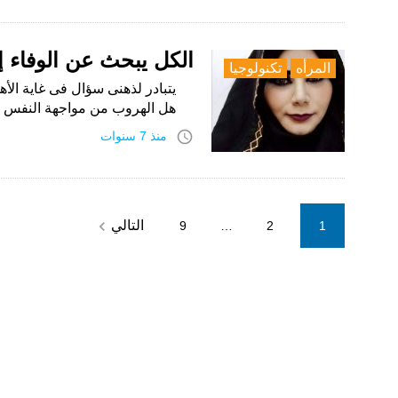
الكل يبحث عن الوفاء إذ
المرأه
تكنولوجيا
يتبادر لذهنى سؤال فى غاية الأهم
هل الهروب من مواجهة النفس با
access_time
منذ 7 سنوات
Posts
navigate_next
التالي
9
…
2
1
pagination