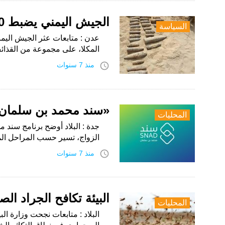
الجيش اليمني يضبط 80 طناً من متفجرات تنظيم القاعدة
السياسة
عدن : متابعات عثر الجيش اليم
المكلا، على مجموعة من القذائ
access_time
منذ 7 سنوات
«سند محمد بن سلمان»
المحليات
جدة : البلاد أوضح برنامج سند م
الزواج، تسير حسب المراحل الم
access_time
منذ 7 سنوات
البيئة تكافح الجراد الصحراو
المحليات
البلاد : متابعات نجحت وزارة ال