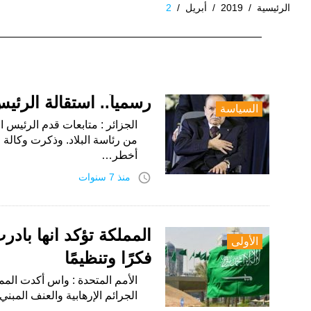
الرئيسية
/
2019
/
أبريل
/
2
اليوم:
2
أبريل،
رسمياً.. استقالة الرئي
السياسة
2019
الجزائر : متابعات قدم الرئيس ال
من رئاسة البلاد. وذكرت وكالة ال
أخطر…
access_time
منذ 7 سنوات
المملكة تؤكد أنها باد
الأولى
فكرًا وتنظيمًا
الأمم المتحدة : واس أكدت الممل
الجرائم الإرهابية والعنف المبن