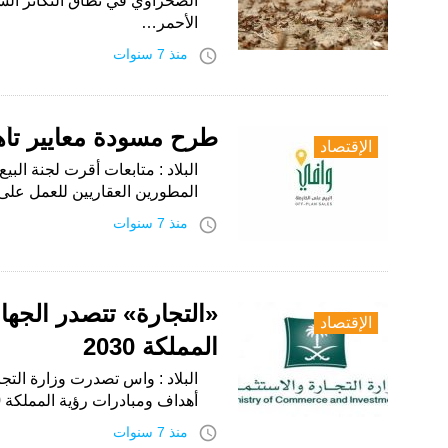
الصحراوي في نطاق التكاثر ال
الأحمر…
access_time
منذ 7 سنوات
طرح مسودة معايير تأهي
الإقتصاد
البلاد : متابعات أقرت لجنة الب
المطورين العقاريين للعمل على
access_time
منذ 7 سنوات
«التجارة» تتصدر الجها
الإقتصاد
المملكة 2030
البلاد : واس تصدرت وزارة التج
أهداف ومبادرات رؤية المملكة 2030 وذلك وفقاً لنتائج مؤشرات المركز الوطني لقياس…
access_time
منذ 7 سنوات