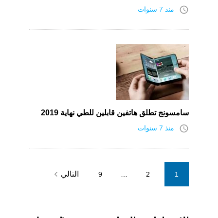
access_time
منذ 7 سنوات
سامسونج تطلق هاتفين قابلين للطي نهاية 2019
access_time
منذ 7 سنوات
Posts
navigate_next
التالي
9
…
2
1
pagination