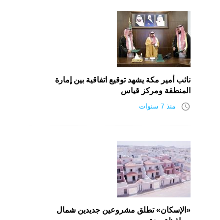
نائب أمير مكة يشهد توقيع اتفاقية بين إمارة
المنطقة ومركز قياس
access_time
منذ 7 سنوات
«الإسكان» تطلق مشروعين جديدين شمال