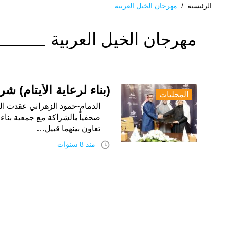
الرئيسية
/
مهرجان الخيل العربية
الوسم:
مهرجان الخيل العربية
مهرجان
الخيل
العربية
(بناء لرعاية الأيتام) ش
المحليات
الدمام-حمود الزهراني عقدت الل
صحفياً بالشراكة مع جمعية بناء ل
تعاون بينهما قبيل…
access_time
منذ 8 سنوات