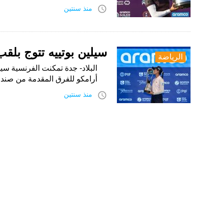
access_time
منذ سنتين
سيلين بوتييه تتوج بل
الرياضة
البلاد- جدة تمكنت الفرنسية سيل
أرامكو للفرق المقدمة من صندوق
access_time
منذ سنتين