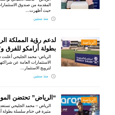
المقدمة من صندوق الاستثمارات 
حيث أظهرت…
access_time
منذ سنتين
لدعم رؤية المملكة الر
الرياضة
بطولة أرامكو للفرق و
الرياض- محمد الجليحي أعلنت 
الاستثمارات العامة عن شراكتها 
لترويج الاستثمار…
access_time
منذ سنتين
“الرياض” تحتضن المواج
الرياضة
الرياض – محمد الجليحي تستعد
مثيرة في ختام سلسلة بطولة أر