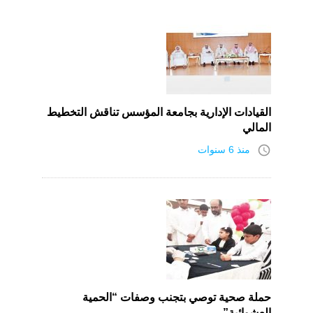
القيادات الإدارية بجامعة المؤسس تناقش التخطيط
المالي
access_time
منذ 6 سنوات
حملة صحية توصي بتجنب وصفات “الحمية
العشوائية”