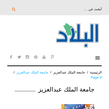
خط
لى
بحث
search
عن:
لمحتوى
لرئيسي
menu
cebook
twitter
instagram
pinterest
YouTube
Flipboard
الرئيسية
/
جامعة الملك عبدالعزيز
/
جامعة الملك عبدالعزيز
/
Page 9
الوسم:
جامعة الملك عبدالعزيز
جامعة
الملك
عبدالعزيز