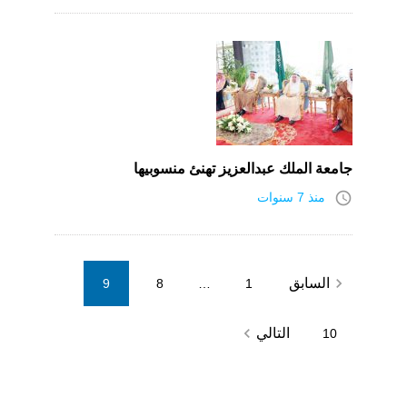
جامعة الملك عبدالعزيز تهنئ منسوبيها
access_time
منذ 7 سنوات
Posts
navigate_before
السابق
9
8
…
1
pagination
navigate_next
التالي
10