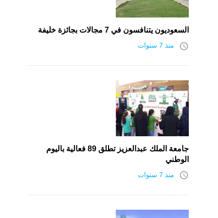
السعوديون يتنافسون في 7 مجالات بجائزة خليفة
access_time
منذ 7 سنوات
جامعة الملك عبدالعزيز تطلق 89 فعالية باليوم
الوطني
access_time
منذ 7 سنوات