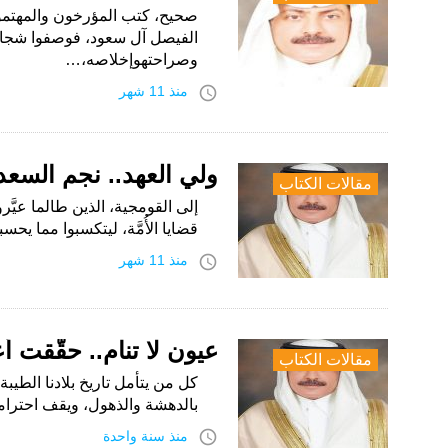
صحيح، كتب المؤرخون والمهتمون
الفيصل آل سعود، فوصفوا شجاع
وصراحتهوإخلاصه،…
access_time
منذ 11 شهر
ولي العهد.. نجم السعد
مقالات الكتاب
إلى القومجية، الذين طالما عيَّرو
قضايا الأُمَّة، ليتكسبوا مما يح
access_time
منذ 11 شهر
عيون لا تنام.. حقَّقت أ
مقالات الكتاب
كل من يتأمل تاريخ بلادنا الطيبة
بالدهشة والذهول، ويقف احتراماً و
access_time
منذ سنة واحدة