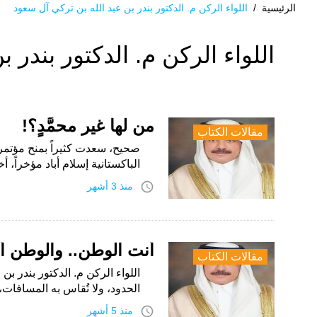
الرئيسية
/
اللواء الركن م. الدكتور بندر بن عبد الله بن تركي آل سعود
الوسم:
اللواء الركن م. الدكتور بندر 
اللواء
الركن
م.
من لها غير محمَّدٍ؟!
مقالات الكتاب
الدكتور
صحيح، سعدت كثيراً بمنح مؤتمر 
الباكستانية إسلام أباد مؤخراً،
بندر
access_time
منذ 3 أشهر
بن
عبد
أنت الوطن.. والوطن أ
الله
مقالات الكتاب
اللواء الركن م. الدكتور بندر بن 
بن
الحدود، ولا تُقاس به المسافات، و
تركي
access_time
منذ 5 أشهر