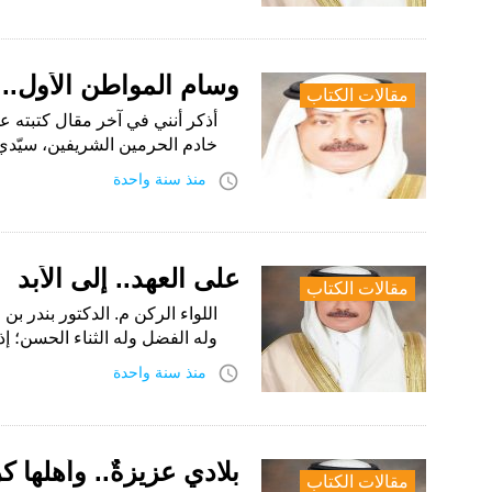
وسام المواطن الأول.. ب
مقالات الكتاب
أذكر أنني في آخر مقال كتبته عن 
خادم الحرمين الشريفين، سيّدي
access_time
منذ سنة واحدة
على العهد.. إلى الأبد
مقالات الكتاب
اللواء الركن م. الدكتور بندر بن 
وله الفضل وله الثناء الحسن؛ 
access_time
منذ سنة واحدة
بلادي عزيزةٌ.. وأهلها كر
مقالات الكتاب