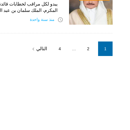
يبدو لكل مراقب لخطابات قائدنا
المكرم، الملك سلمان بن عبد الع
access_time
منذ سنة واحدة
Posts
navigate_next
التالي
4
…
2
1
pagination