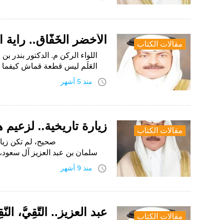
آل
سعود
الأخضر الخَفَّاق.. راية ال
مقالات الكتاب
اللواء الركن م. الدكتور بندر ب
العَلَم ليس قطعة قماش كيفما
access_time
منذ 5 أشهر
زيارة تاريخية.. لزعيم
مقالات الكتاب
صحيح، لم تكن زيارة أخي ا
سلمان بن عبد العزيز آل سعود
access_time
منذ 9 أشهر
عبد العزيز.. التَّقِيُّ، النَّقِ
مقالات الكتاب