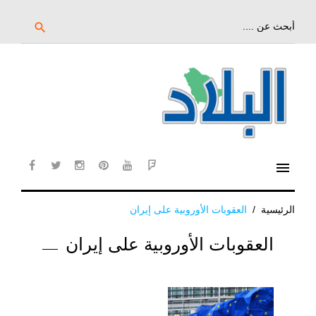
خط
لى
بحث
search
عن:
لمحتوى
لرئيسي
menu
cebook
twitter
instagram
pinterest
YouTube
Flipboard
الرئيسية
/
العقوبات الأوروبية على إيران
الوسم:
العقوبات الأوروبية على إيران
العقوبات
الأوروبية
على
إيران