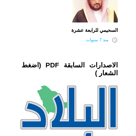
السحيمي للرابعة عشرة
access_time
منذ 7 سنوات
الاصدارات السابقة PDF (اضغط
الشعار )