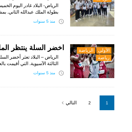
الرياض- البلاد غادر اليوم الخ
بطولة الملك عبدالله الثاني. ب
access_time
منذ 5 سنوات
أخضر السلة ينتظر الم
الأولى
الرياضة
رياضة
الثالثة الآسيوية. التي أقيمت ب
access_time
منذ 5 سنوات
Posts
navigate_next
التالي
2
1
pagination