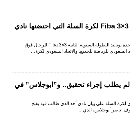
فريق GR يتوج ببطولة Fiba 3×3 لكرة السلة التي احتضنها نادي
متابعة- خالد مرضاح نظم نادي جدة يونايتد البطولة السنوية الثانية Fiba 3×3 للرجال فوق
حاد السعودي للرياضة للجميع، والاتحاد السعودي لكرة…
 لم يطلب إجراء تحقيق.. و”أبوجلاس” في
ي لكرة السلة على بيان نادي أحد الذي طالب فيه بفتح
وف، ناصر أبوجلاس، الذي…