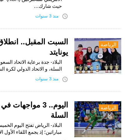
حيث شارك…
access_time
منذ 3 سنوات
الرياضة
يونايتد
البلاد- جدة برعاية الاتحاد السع
السلة، و الاتحاد الدولي لكرة السلة FIBA بجدة، تنطلق فعاليات بطولة كر
access_time
منذ 3 سنوات
الرياضة
السلة
مباراتين؛ إذ يجمع اللقاء الأول الا