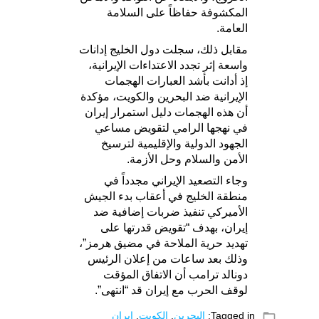
المكشوفة حفاظاً على السلامة
العامة.
مقابل ذلك، سجلت دول الخليج إدانات
واسعة إثر تجدد الاعتداءات الإيرانية،
إذ أدانت بأشد العبارات الهجمات
الإيرانية ضد البحرين والكويت، مؤكدة
أن هذه الهجمات دليل استمرار إيران
في نهجها الرامي لتقويض مساعي
الجهود الدولية والإقليمية لترسيخ
الأمن والسلام وحل الأزمة.
وجاء التصعيد الإيراني مجدداً في
منطقة الخليج في أعقاب بدء الجيش
الأميركي تنفيذ ضربات إضافية ضد
إيران، بهدف “تقويض قدرتها على
تهديد حرية الملاحة في مضيق هرمز”،
وذلك بعد ساعات من إعلان الرئيس
دونالد ترامب أن الاتفاق المؤقت
لوقف الحرب مع إيران قد “انتهى”.
folder_open
Tagged in:
البحرين
,
الكويت
,
ايران