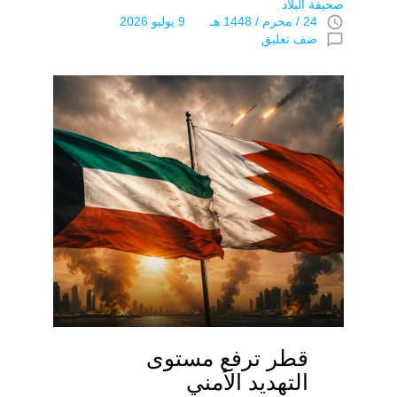
صحيفة البلاد
access_time
24 / محرم / 1448 هـ 9 يوليو 2026
chat_bubble_outline
ضف تعليق
قطر ترفع مستوى
التهديد الأمني