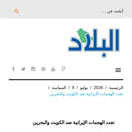
خط
لى
بحث
search
عن:
لمحتوى
لرئيسي
menu
cebook
twitter
instagram
pinterest
YouTube
Flipboard
الرئيسية
/
2026
/
يوليو
/
9
/
السياسة
/
تجدد الهجمات الإيرانية ضد الكويت والبحرين
تجدد الهجمات الإيرانية ضد الكويت والبحرين