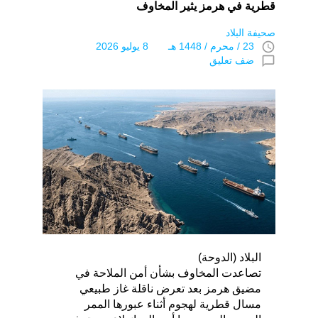
قطرية في هرمز يثير المخاوف
صحيفة البلاد
access_time
23 / محرم / 1448 هـ 8 يوليو 2026
chat_bubble_outline
ضف تعليق
البلاد (الدوحة)
تصاعدت المخاوف بشأن أمن الملاحة في
مضيق هرمز بعد تعرض ناقلة غاز طبيعي
مسال قطرية لهجوم أثناء عبورها الممر