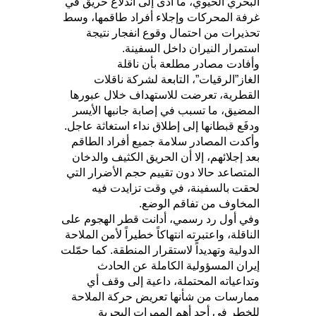
البحري الحيوي، ما أدى إلى اندلاع حريق في
غرفة المحركات وإجلاء أفراد طاقمها، وسط
تحذيرات من احتمال وقوع انفجار نتيجة
استمرار النيران داخل السفينة.
وأفادت مصادر مطلعة بأن ناقلة
الغاز”الرقيات”، التابعة لشركة ناقلات
القطرية، تعرضت للاستهداف خلال عبورها
المضيق، ما تسبب في إصابة جانبها الأيسر
ودفَع قبطانها إلى إطلاق نداء استغاثة عاجل.
وأكدت المصادر سلامة جميع أفراد الطاقم
بعد إجلائهم، إلا أن الحريق الكثيف والدخان
المتصاعد حالا دون تقييم حجم الأضرار التي
لحقت بالسفينة، في وقت تزايدت فيه
المخاوف من تفاقم الوضع.
وفي أول رد رسمي، أدانت قطر الهجوم على
الناقلة، واعتبرته انتهاكاً خطيراً لأمن الملاحة
الدولية وتهديداً لاستقرار المنطقة. كما حمّلت
إيران المسؤولية الكاملة عن الحادث
وتداعياته المحتملة، داعية إلى وقف أي
ممارسات من شأنها تعريض حركة الملاحة
للخطر في أحد أهم الممرات البحرية