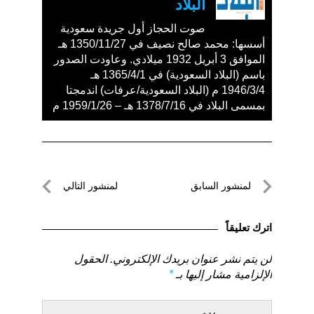
البلاد
صوت الحجاز أول جريدة سعودية
أسسها: محمد صالح نصيف في 1350/11/27 هـ
الموافق 3 أبريل 1932 ميلادي. وعاودت الصدور
باسم (البلاد السعودية) في 1365/4/1 هـ
1946/3/4 م (البلاد السعودية/عرفات) اندمجتا
بمسمى البلاد في 1378/7/16 هـ – 1959/1/26 م
تصفّح
لمنشور السابق
لمنشور التالي
المقالات
لمنشور
لمنشور
السابق
التالي
اترك تعليقاً
لن يتم نشر عنوان بريدك الإلكتروني.
الحقول
الإلزامية مشار إليها بـ
*