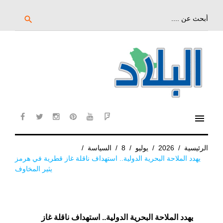
خط
لى
بحث
search
عن:
لمحتوى
لرئيسي
menu
cebook
twitter
instagram
pinterest
YouTube
Flipboard
الرئيسية
/
2026
/
يوليو
/
8
/
السياسة
/
يهدد الملاحة البحرية الدولية.. استهداف ناقلة غاز قطرية في هرمز
يثير المخاوف
يهدد الملاحة البحرية الدولية.. استهداف ناقلة غاز