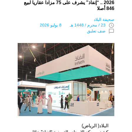
2026 .. “إنفاذ” يشرف على 75 مزادا عقاريا لبيع
846 أصلا
صحيفة البلاد
access_time
23 / محرم / 1448 هـ 8 يوليو 2026
chat_bubble_outline
ضف تعليق
البلاد( الرياض)