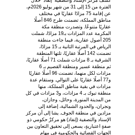
كشف مركز الإسناد والتصفية “إنفاذ” خلال
الفترة من 15 إلى 31 من شهر يوليو 2026م،
عن إقامة 75 مزادًا عقاريًا في مختلف
مناطق المملكة، تضمنت طرح 846 أصلًا
عقاريًا متنوعًا. وتصدرت منطقة مكة
المكرمة عدد المزادات بـ19 مزادًا، شملت
205 أصول عقارية، فيما جاءت منطقة
الرياض في المرتبة الثانية بـ 15 مزادًا،
تضمنت 142 أصلًا عقاريًا، تلتها المنطقة
الشرقية بـ 8 مزادات شملت 71 أصلًا عقاريًا،
ثم منطقة عسير ومنطقة القصيم بـ 6
مزادات لكل منهما، تضمنت 96 أصلًا عقاريًا
و77 أصلًا عقاريًا على التوالي. وستقام عدة
مزادات في بقية مناطق المملكة، منها
منطقة تبوك بـ 4 مزادات، و3 مزادات في كل
من المدينة المنورة، وحائل، وجازان،
ونجران، والحدود الشمالية، إضافة إلى
مزادين في منطقة الجوف. يشا إلى أن مركز
الإسناد والتصفية (إنفاذ) هو ​​​​​​مركزٌ حكومي ذو
صفةٍ اعتباريةٍ، يسعى إلى تحقيق التعاون بين
الجهات القضائية والحكومية في مهام