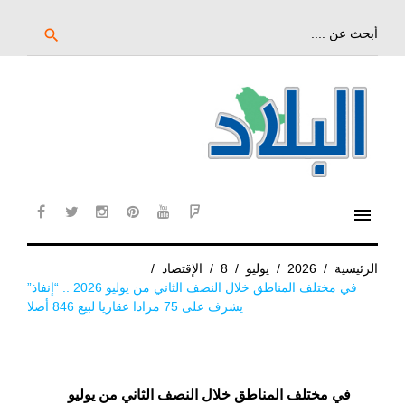
خط
لى
بحث
search
عن:
لمحتوى
لرئيسي
menu
cebook
twitter
instagram
pinterest
YouTube
Flipboard
الرئيسية
/
2026
/
يوليو
/
8
/
الإقتصاد
/
في مختلف المناطق خلال النصف الثاني من يوليو 2026 .. “إنفاذ”
يشرف على 75 مزادا عقاريا لبيع 846 أصلا
في مختلف المناطق خلال النصف الثاني من يوليو