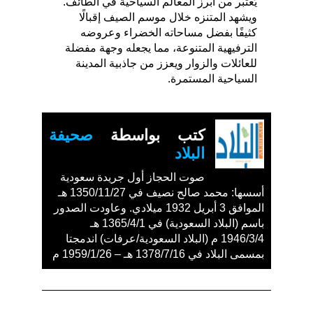
يُعتبر من أبرز المعالم السياحية في الطائف.
ويشهد المتنزه خلال موسم الصيف إقبالًا
كثيفًا بفضل مساحاته الخضراء وعروضه
الترفيهية المتنوعة، مما يجعله وجهة مفضلة
للعائلات والزوار ويعزز من جاذبية المدينة
السياحية المستمرة.
كتب بواسطة
صحيفة
البلاد
صوت الحجاز أول جريدة سعودية
أسسها: محمد صالح نصيف في 1350/11/27 هـ
الموافق 3 أبريل 1932 ميلادي. وعاودت الصدور
باسم (البلاد السعودية) في 1365/4/1 هـ
1946/3/4 م (البلاد السعودية/عرفات) اندمجتا
بمسمى البلاد في 1378/7/16 هـ – 1959/1/26 م