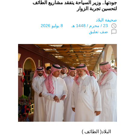
جودتها.. وزير السياحة يتفقد مشاريع الطائف
لتحسين تجربة الزوار
صحيفة البلاد
access_time
23 / محرم / 1448 هـ 8 يوليو 2026
chat_bubble_outline
ضف تعليق
البلاد( الطائف )