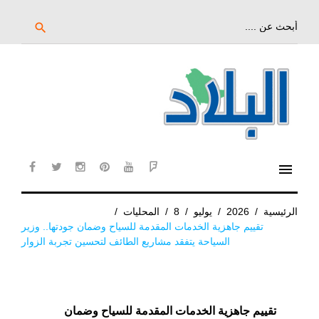
خط
لى
بحث
search
عن:
لمحتوى
لرئيسي
menu
cebook
twitter
instagram
pinterest
YouTube
Flipboard
الرئيسية
/
2026
/
يوليو
/
8
/
المحليات
/
تقييم جاهزية الخدمات المقدمة للسياح وضمان جودتها.. وزير
السياحة يتفقد مشاريع الطائف لتحسين تجربة الزوار
تقييم جاهزية الخدمات المقدمة للسياح وضمان