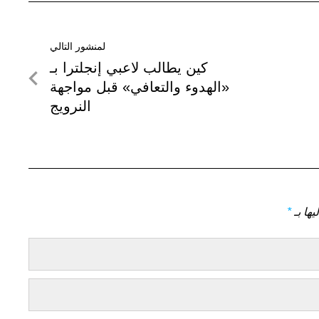
لمنشور التالي
لمنشور
كين يطالب لاعبي إنجلترا بـ
التالي
«الهدوء والتعافي» قبل مواجهة
النرويج
يها بـ
*