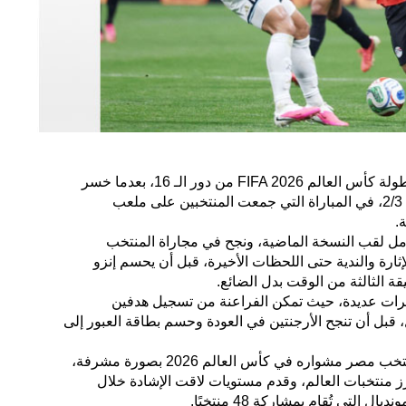
ودّع المنتخب المصري منافسات بطولة كأس العالم FIFA 2026 من دور الـ 16، بعدما خسر
أمام منتخب الأرجنتين، بطل العالم 2/3، في المباراة التي جمعت المنتخبين على ملعب
.
امل لقب النسخة الماضية، ونجح في مجاراة المنتخب
ثارة والندية حتى اللحظات الأخيرة، قبل أن يحسم إنزو
قة الثالثة من الوقت بدل الضائع.
فترات عديدة، حيث تمكن الفراعنة من تسجيل هدفين
بل أن تنجح الأرجنتين في العودة وحسم بطاقة العبور إلى
ورغم الخروج من البطولة، أنهى منتخب مصر مشواره في كأس العالم 2026 بصورة مشرفة،
ز منتخبات العالم، وقدم مستويات لاقت الإشادة خلال
التي تُقام بمشاركة 48 منتخبًا.