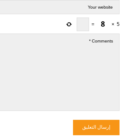
=
×
5