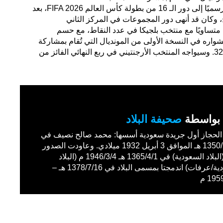
وكان منتخب مصر قد حسم تأهله رسميًا إلى دور الـ 16 من بطولة كأس العالم FIFA 2026، بعد
ح، وكان قد أنهى دور المجموعات في المركز الثاني
 السابعة برصيد 5 نقاط، متساويًا مع منتخب بلجيكا في عدد النقاط، مع حسم
واره في النسخة الأولى من المونديال التي تُقام بمشاركة
48 منتخبًا، وتشهد استحداث دور الـ32. وسيواجه المنتخب الأرجنتيني في ربع النهائي الفائز من
بواسطة
صحيفة البلاد
حجاز أول جريدة سعودية أسسها: محمد صالح نصيف في
1350/11/27 هـ الموافق 3 أبريل 1932 ميلادي. وعاودت الصدور
باسم (البلاد السعودية) في 1365/4/1 هـ 1946/3/4 م (البلاد
السعودية/عرفات) اندمجتا بمسمى البلاد في 1378/7/16 هـ –
19 م