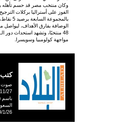
الفوز على أستراليا بركلات الترجي
بالمجموعة
الوصافة بفارق الأهداف، ليواصل مش
مواجهة كولومبيا وسويسرا.
كتب 
صوت ال
59/1/26