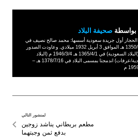
بواسطة
صحيفة البلاد
حجاز أول جريدة سعودية أسسها: محمد صالح نصيف في
1350/11/27 هـ الموافق 3 أبريل 1932 ميلادي. وعاودت الصدور
باسم (البلاد السعودية) في 1365/4/1 هـ 1946/3/4 م (البلاد
السعودية/عرفات) اندمجتا بمسمى البلاد في 1378/7/16 هـ –
19 م
لمنشور التالي
لمنشور
مطعم بريطاني يناشد زوجين
التالي
بدفع ثمن وجبتهما