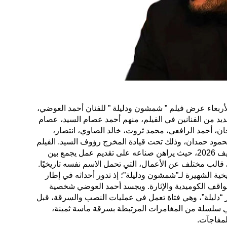
لأربعاء عرض فيلم ” شمشون ودليلة ” للفنان أحمد العوضي،
يد من الفنانين في الفيلم، منهم أحمد عصام السيد، عصام
حان، أحمد الرافعي، محمد ثروت، خالد الصاوي، انتصار،
محمود حمدان، وذلك تحت قيادة المخرج رؤوف السيد. الفيلم
يعد أحد أبرز الأعمال في موسم صيف 2026، حيث يراهن صناعه على تقديم عمل يجمع بين
قالب مختلف عن الأعمال، التي تحمل الاسم نفسه تاريخيًا.
ريخية الشهيرة لـ”شمشون ودليلة”؛ إذ تدور أحداثه في إطار
اقف الكوميدية والإثارة. ويجسد أحمد العوضي شخصية
“دليلة”، وهي فتاة تعمل في عمليات النصب والسرقة، قبل
في سلسلة من المغامرات المرتبطة بسرقة ماسة ثمينة،
لمفاجآت.