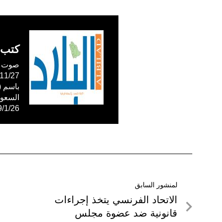
كتب 
صوت ال
59/1/26
تصفّح
لمنشور السابق
لمنشور
الاتحاد الفرنسي يتخذ إجراءات
المقالات
السابق
قانونية ضد عضوة مجلس