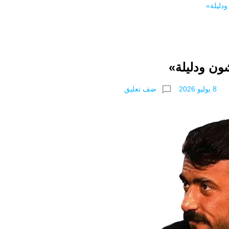
دليلة»
ون ودليلة»
chat_bubble_outline
ضف تعليق