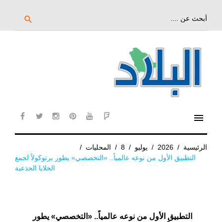
خط
لى
بحث
search
عن:
لمحتوى
لرئيسي
menu
cebook
twitter
instagram
pinterest
YouTube
Flipboard
الرئيسية
/
2026
/
يوليو
/
8
/
المحليات
/
التطبيق الأول من نوعه عالمياً.. «التخصصي» يطور برتوكولاً لجمع
الخلايا الجذعية
التطبيق الأول من نوعه عالمياً.. «التخصصي» يطور