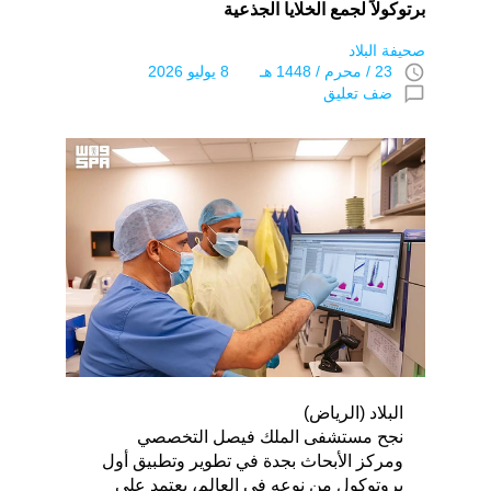
برتوكولاً لجمع الخلايا الجذعية
صحيفة البلاد
access_time
23 / محرم / 1448 هـ 8 يوليو 2026
chat_bubble_outline
ضف تعليق
البلاد (الرياض)
نجح مستشفى الملك فيصل التخصصي
ومركز الأبحاث بجدة في تطوير وتطبيق أول
بروتوكول من نوعه في العالم، يعتمد على