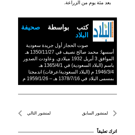
بعد مئة يوم من الزراعة.
كتب بواسطة
صحيفة
البلاد
صوت الحجاز أول جريدة سعودية
أسسها: محمد صالح نصيف في 1350/11/27 هـ
الموافق 3 أبريل 1932 ميلادي. وعاودت الصدور
باسم (البلاد السعودية) في 1365/4/1 هـ
1946/3/4 م (البلاد السعودية/عرفات) اندمجتا
بمسمى البلاد في 1378/7/16 هـ – 1959/1/26 م
تصفّح
لمنشور السابق
لمنشور التالي
المقالات
لمنشور
لمنشور
السابق
التالي
اترك تعليقاً