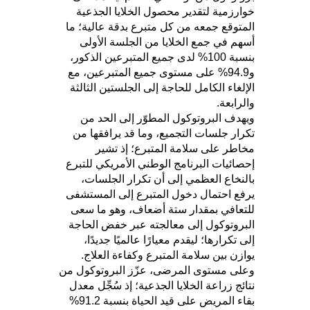
خوارزمية لتقدير محصول الخلايا الجذعية
المتوقع جمعه من كل متبرع بدقة عالية؛ ما
أسهم في جمع الخلايا من الجلسة الأولى
بنسبة 100% لدى جميع المتبرعين الذكور،
و94.9% على مستوى جميع المتبرعين، مع
الإلغاء الكامل للحاجة إلى الجلستين الثالثة
والرابعة.
ويهدف البروتوكول المطوّر إلى الحد من
تكرار جلسات التجميع، وما قد يرافقها من
مخاطر على سلامة المتبرع؛ إذ تشير
إحصائيات البرنامج الوطني الأمريكي للتبرع
بالنخاع العظمي إلى أن تكرار الجلسات،
يرفع احتمال دخول المتبرع إلى المستشفى
للتعافي بمقدار ستة أضعاف، وهو ما سعى
البروتوكول إلى معالجته عبر خفض الحاجة
إلى تكرارها؛ ليقدم معيارًا عالميًا جديدًا،
يوازن بين سلامة المتبرع وكفاءة العلاج.
وعلى مستوى المرضى، عزّز البروتوكول من
نتائج زراعة الخلايا الجذعية؛ إذ سُجِّل معدل
بقاء المريض على قيد الحياة بنسبة 91.2%